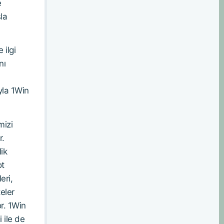
e
la
 ilgi
nı
yla 1Win
mizi
r.
ik
ot
eri,
eler
or. 1Win
i ile de