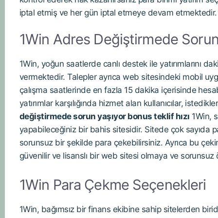
iptal etmiş ve her gün iptal etmeye devam etmektedir.
1Win Adres Değiştirmede Sorun 
1Win, yoğun saatlerde canlı destek ile yatırımlarını da
vermektedir. Talepler ayrıca web sitesindeki mobil u
çalışma saatlerinde en fazla 15 dakika içerisinde hesa
yatırımlar karşılığında hizmet alan kullanıcılar, istedi
değiştirmede sorun yaşıyor bonus teklif hızı
1Win, s
yapabileceğiniz bir bahis sitesidir. Sitede çok sayı
sorunsuz bir şekilde para çekebilirsiniz. Ayrıca bu çe
güvenilir ve lisanslı bir web sitesi olmaya ve soruns
1Win Para Çekme Seçenekleri
1Win, bağımsız bir finans ekibine sahip sitelerden biri