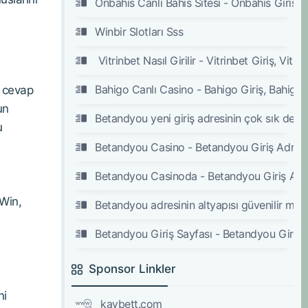
Onbahis Canlı Bahis Sitesi - Onbahis Giriş A
Winbir Slotları Sss
Vitrinbet Nasıl Girilir - Vitrinbet Giriş, Vitr
Bahigo Canlı Casino - Bahigo Giriş, Bahigo
e cevap
un
Betandyou yeni giriş adresinin çok sık deği
u
Betandyou Casino - Betandyou Giriş Adresi
Betandyou Casinoda - Betandyou Giriş Adr
n
1Win,
Betandyou adresinin altyapısı güvenilir mi 
Betandyou Giriş Sayfası - Betandyou Giriş 
Sponsor Linkler
ni
kavbett.com