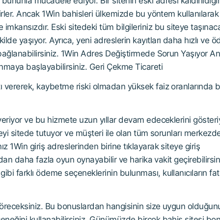
bununla mücadele ediyor. Bir sitenin eski adresi kaldırıldığ
ilirler. Ancak 1Win bahisleri ülkemizde bu yöntem kullanılarak
ansızdır. Eski sitedeki tüm bilgileriniz bu siteye taşınaca
lde yaşıyor. Ayrıca, yeni adreslerin kayıtları daha hızlı ve 
e bağlanabilirsiniz. 1Win Adres Değiştirmede Sorun Yaşıyor A
nmaya başlayabilirsiniz. Geri Çekme Ticareti
tı vererek, kaybetme riski olmadan yüksek faiz oranlarında 
 veriyor ve bu hizmete uzun yıllar devam edeceklerini gösteri
yeyi sitede tutuyor ve müşteri ile olan tüm sorunları merkezd
z 1Win giriş adreslerinden birine tıklayarak siteye giriş
ızdan daha fazla oyun oynayabilir ve harika vakit geçirebilirsin
ibi farklı ödeme seçeneklerinin bulunması, kullanıcıların fatu
 göreceksiniz. Bu bonuslardan hangisinin size uygun olduğun
eneğini kullanabilirsiniz. Günümüzde birçok bahis sitesi bon