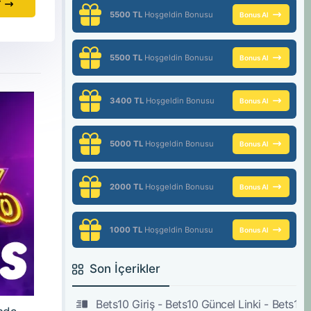
T
5500 TL
Hoşgeldin Bonusu
Bonus Al
5500 TL
Hoşgeldin Bonusu
Bonus Al
3400 TL
Hoşgeldin Bonusu
Bonus Al
5000 TL
Hoşgeldin Bonusu
Bonus Al
2000 TL
Hoşgeldin Bonusu
Bonus Al
1000 TL
Hoşgeldin Bonusu
Bonus Al
Son İçerikler
Bets10 Giriş - Bets10 Güncel Linki - Bets10 