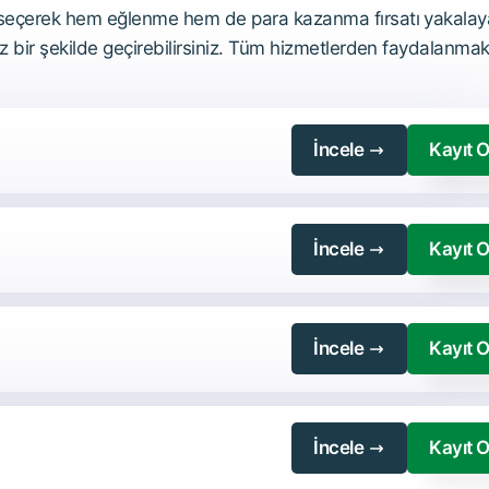
 seçerek hem eğlenme hem de para kazanma fırsatı yakalayab
z bir şekilde geçirebilirsiniz. Tüm hizmetlerden faydalanmak
İncele
Kayıt O
İncele
Kayıt O
İncele
Kayıt O
İncele
Kayıt O