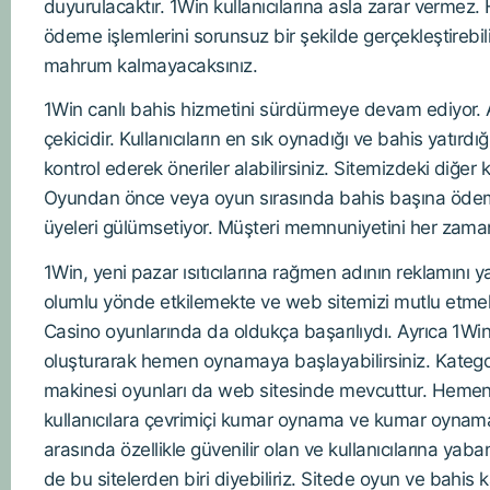
duyurulacaktır. 1Win kullanıcılarına asla zarar vermez. H
ödeme işlemlerini sorunsuz bir şekilde gerçekleştirebi
mahrum kalmayacaksınız.
1Win canlı bahis hizmetini sürdürmeye devam ediyor. Am
çekicidir. Kullanıcıların en sık oynadığı ve bahis yatırdığ
kontrol ederek öneriler alabilirsiniz. Sitemizdeki diğer 
Oyundan önce veya oyun sırasında bahis başına ödem
üyeleri gülümsetiyor. Müşteri memnuniyetini her zam
1Win, yeni pazar ısıtıcılarına rağmen adının reklamını 
olumlu yönde etkilemekte ve web sitemizi mutlu etmek
Casino oyunlarında da oldukça başarılıydı. Ayrıca 1Win 
oluşturarak hemen oynamaya başlayabilirsiniz. Kategoril
makinesi oyunları da web sitesinde mevcuttur. Hemen ü
kullanıcılara çevrimiçi kumar oynama ve kumar oynama o
arasında özellikle güvenilir olan ve kullanıcılarına yaban
de bu sitelerden biri diyebiliriz. Sitede oyun ve bahis ka