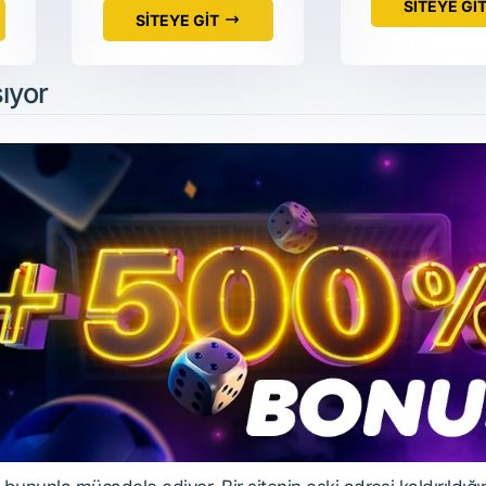
SİTEYE Gİ
SİTEYE GİT
ıyor