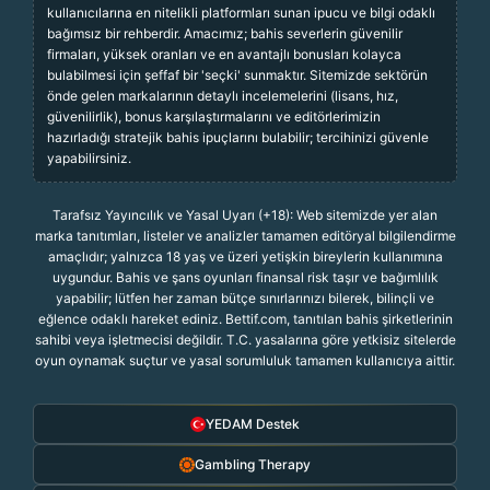
kullanıcılarına en nitelikli platformları sunan ipucu ve bilgi odaklı
bağımsız bir rehberdir. Amacımız; bahis severlerin güvenilir
firmaları, yüksek oranları ve en avantajlı bonusları kolayca
bulabilmesi için şeffaf bir 'seçki' sunmaktır. Sitemizde sektörün
önde gelen markalarının detaylı incelemelerini (lisans, hız,
güvenilirlik), bonus karşılaştırmalarını ve editörlerimizin
hazırladığı stratejik bahis ipuçlarını bulabilir; tercihinizi güvenle
yapabilirsiniz.
Tarafsız Yayıncılık ve Yasal Uyarı (+18): Web sitemizde yer alan
marka tanıtımları, listeler ve analizler tamamen editöryal bilgilendirme
amaçlıdır; yalnızca 18 yaş ve üzeri yetişkin bireylerin kullanımına
uygundur. Bahis ve şans oyunları finansal risk taşır ve bağımlılık
yapabilir; lütfen her zaman bütçe sınırlarınızı bilerek, bilinçli ve
eğlence odaklı hareket ediniz. Bettif.com, tanıtılan bahis şirketlerinin
sahibi veya işletmecisi değildir. T.C. yasalarına göre yetkisiz sitelerde
oyun oynamak suçtur ve yasal sorumluluk tamamen kullanıcıya aittir.
YEDAM Destek
Gambling Therapy