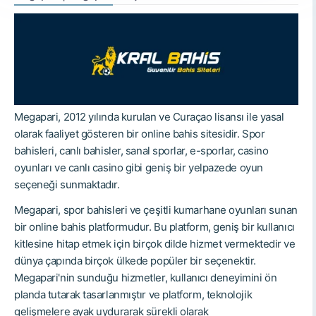
Megapari, 2012 yılında kurulan ve Curaçao lisansı ile yasal
olarak faaliyet gösteren bir online bahis sitesidir. Spor
bahisleri, canlı bahisler, sanal sporlar, e-sporlar, casino
oyunları ve canlı casino gibi geniş bir yelpazede oyun
seçeneği sunmaktadır.
Megapari, spor bahisleri ve çeşitli kumarhane oyunları sunan
bir online bahis platformudur. Bu platform, geniş bir kullanıcı
kitlesine hitap etmek için birçok dilde hizmet vermektedir ve
dünya çapında birçok ülkede popüler bir seçenektir.
Megapari'nin sunduğu hizmetler, kullanıcı deneyimini ön
planda tutarak tasarlanmıştır ve platform, teknolojik
gelişmelere ayak uydurarak sürekli olarak