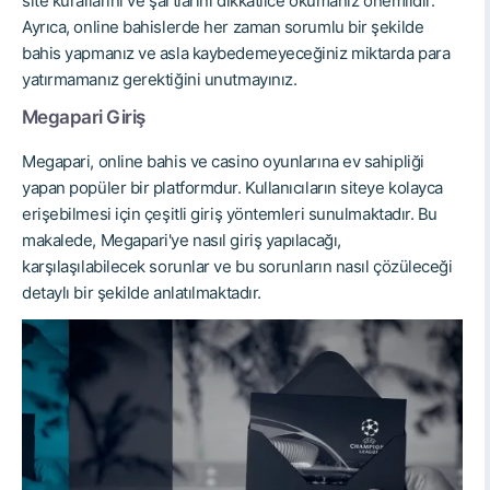
site kurallarını ve şartlarını dikkatlice okumanız önemlidir.
Ayrıca, online bahislerde her zaman sorumlu bir şekilde
bahis yapmanız ve asla kaybedemeyeceğiniz miktarda para
yatırmamanız gerektiğini unutmayınız.
Megapari Giriş
Megapari, online bahis ve casino oyunlarına ev sahipliği
yapan popüler bir platformdur. Kullanıcıların siteye kolayca
erişebilmesi için çeşitli giriş yöntemleri sunulmaktadır. Bu
makalede, Megapari'ye nasıl giriş yapılacağı,
karşılaşılabilecek sorunlar ve bu sorunların nasıl çözüleceği
detaylı bir şekilde anlatılmaktadır.