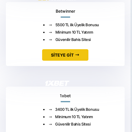
Betwinner
5500 TL ilk Üyelik Bonusu
Minimum 10 TL Yatırım
Güvenilir Bahis Sitesi
SİTEYE GİT
1xbet
3400 TL ilk Üyelik Bonusu
Minimum 10 TL Yatırım
Güvenilir Bahis Sitesi