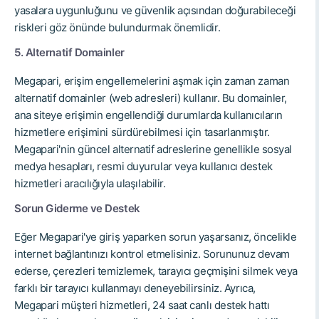
yasalara uygunluğunu ve güvenlik açısından doğurabileceği
riskleri göz önünde bulundurmak önemlidir.
5. Alternatif Domainler
Megapari, erişim engellemelerini aşmak için zaman zaman
alternatif domainler (web adresleri) kullanır. Bu domainler,
ana siteye erişimin engellendiği durumlarda kullanıcıların
hizmetlere erişimini sürdürebilmesi için tasarlanmıştır.
Megapari'nin güncel alternatif adreslerine genellikle sosyal
medya hesapları, resmi duyurular veya kullanıcı destek
hizmetleri aracılığıyla ulaşılabilir.
Sorun Giderme ve Destek
Eğer Megapari'ye giriş yaparken sorun yaşarsanız, öncelikle
internet bağlantınızı kontrol etmelisiniz. Sorununuz devam
ederse, çerezleri temizlemek, tarayıcı geçmişini silmek veya
farklı bir tarayıcı kullanmayı deneyebilirsiniz. Ayrıca,
Megapari müşteri hizmetleri, 24 saat canlı destek hattı