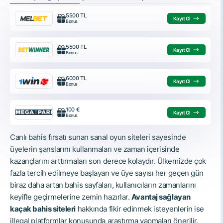
5500 TL
Kayıt Ol
Bonus
5500 TL
Kayıt Ol
Bonus
6000 TL
Kayıt Ol
Bonus
100 €
Kayıt Ol
Bonus
Canlı bahis fırsatı sunan sanal oyun siteleri sayesinde
üyelerin şanslarını kullanmaları ve zaman içerisinde
kazançlarını arttırmaları son derece kolaydır. Ülkemizde çok
fazla tercih edilmeye başlayan ve üye sayısı her geçen gün
biraz daha artan bahis sayfaları, kullanıcıların zamanlarını
keyifle geçirmelerine zemin hazırlar.
Avantaj sağlayan
kaçak bahis siteleri
hakkında fikir edinmek isteyenlerin ise
illegal platformlar konusunda araştırma yapmaları önerilir.