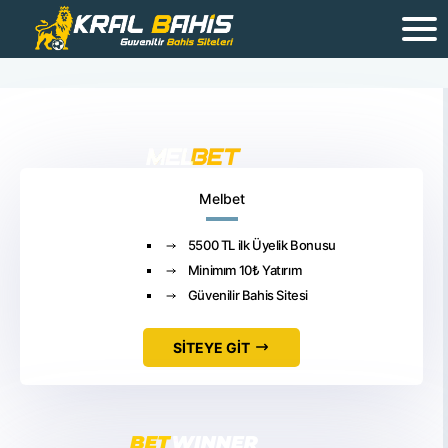
Melbet
5500 TL ilk Üyelik Bonusu
Minimım 10₺ Yatırım
Güvenilir Bahis Sitesi
SİTEYE GİT