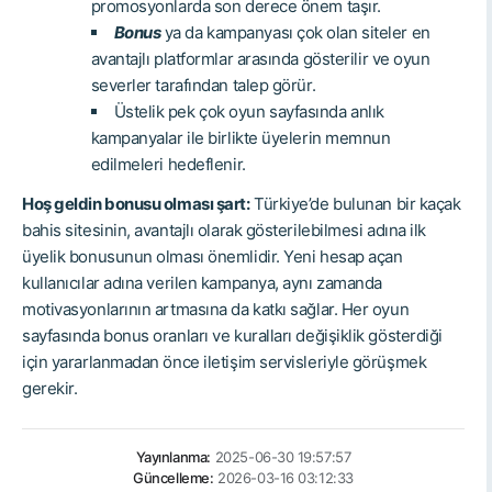
promosyonlarda son derece önem taşır.
Bonus
ya da kampanyası çok olan siteler en
avantajlı platformlar arasında gösterilir ve oyun
severler tarafından talep görür.
Üstelik pek çok oyun sayfasında anlık
kampanyalar ile birlikte üyelerin memnun
edilmeleri hedeflenir.
Hoş geldin bonusu olması şart:
Türkiye’de bulunan bir kaçak
bahis sitesinin, avantajlı olarak gösterilebilmesi adına ilk
üyelik bonusunun olması önemlidir. Yeni hesap açan
kullanıcılar adına verilen kampanya, aynı zamanda
motivasyonlarının artmasına da katkı sağlar. Her oyun
sayfasında bonus oranları ve kuralları değişiklik gösterdiği
için yararlanmadan önce iletişim servisleriyle görüşmek
gerekir.
Yayınlanma:
2025-06-30 19:57:57
Güncelleme:
2026-03-16 03:12:33