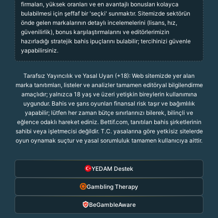
firmaları, yüksek oranları ve en avantajlı bonusları kolayca
bulabilmesi için şeffaf bir 'seçki' sunmaktır. Sitemizde sektörün
önde gelen markalarının detaylı incelemelerini (lisans, hız,
güvenilirlik), bonus karşılaştırmalarını ve editörlerimizin
hazırladığı stratejik bahis ipuçlarını bulabilir; tercihinizi güvenle
yapabilirsiniz.
Tarafsız Yayıncılık ve Yasal Uyarı (+18): Web sitemizde yer alan
marka tanıtımları, listeler ve analizler tamamen editöryal bilgilendirme
amaçlıdır; yalnızca 18 yaş ve üzeri yetişkin bireylerin kullanımına
uygundur. Bahis ve şans oyunları finansal risk taşır ve bağımlılık
yapabilir; lütfen her zaman bütçe sınırlarınızı bilerek, bilinçli ve
eğlence odaklı hareket ediniz. Bettif.com, tanıtılan bahis şirketlerinin
sahibi veya işletmecisi değildir. T.C. yasalarına göre yetkisiz sitelerde
oyun oynamak suçtur ve yasal sorumluluk tamamen kullanıcıya aittir.
YEDAM Destek
Gambling Therapy
BeGambleAware