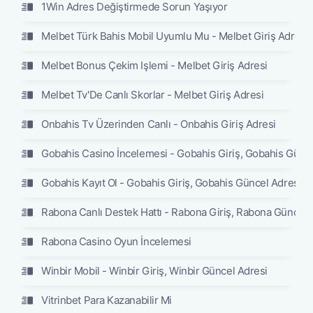
1Win Adres Değiştirmede Sorun Yaşıyor
Melbet Türk Bahis Mobil Uyumlu Mu - Melbet Giriş Adresi
Melbet Bonus Çekim Işlemi - Melbet Giriş Adresi
Melbet Tv'De Canlı Skorlar - Melbet Giriş Adresi
Onbahis Tv Üzerinden Canlı - Onbahis Giriş Adresi
Gobahis Casino İncelemesi - Gobahis Giriş, Gobahis Günce
Gobahis Kayıt Ol - Gobahis Giriş, Gobahis Güncel Adresi
Rabona Canlı Destek Hattı - Rabona Giriş, Rabona Güncel 
Rabona Casino Oyun İncelemesi
Winbir Mobil - Winbir Giriş, Winbir Güncel Adresi
Vitrinbet Para Kazanabilir Mi