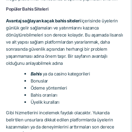
Popüler Bahis Siteleri
Avantaj sağlayan kaçak bahis siteleri
içerisinde üyelerin
günlük gelir sağlamaları ve yatırımlarını kazanca
dönüştürebilmeleri son derece kolaydır. Bu aşamada lisanslı
ve alt yapısı sağlam platformlardan yararlanmak, daha
sonrasında güvenlik açısından herhangi bir problem
yaşanmaması adına önem taşır. Bir sayfanın avantajlı
olduğunu anlayabilmek adına
Bahis
ya da casino kategorileri
Bonuslar
Ödeme yöntemleri
Bahis oranları
Üyelik kuralları
Gibi hizmetlerini incelemek faydalı olacaktır. Yukarıda
belirtilen unsurlara dikkat edilen platformlarda üyelerin
kazanmaları ya da deneyimlerini arttırmaları son derece