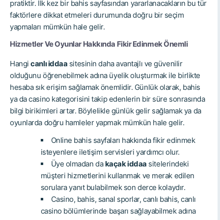
pratiktir. İlk kez bir bahis sayfasından yararlanacakların bu tür
faktörlere dikkat etmeleri durumunda doğru bir seçim
yapmaları mümkün hale gelir.
Hizmetler Ve Oyunlar Hakkında Fikir Edinmek Önemli
Hangi
canlı iddaa
sitesinin daha avantajlı ve güvenilir
olduğunu öğrenebilmek adına üyelik oluşturmak ile birlikte
hesaba sık erişim sağlamak önemlidir. Günlük olarak, bahis
ya da casino kategorisini takip edenlerin bir süre sonrasında
bilgi birikimleri artar. Böylelikle günlük gelir sağlamak ya da
oyunlarda doğru hamleler yapmak mümkün hale gelir.
Online bahis sayfaları hakkında fikir edinmek
isteyenlere iletişim servisleri yardımcı olur.
Üye olmadan da
kaçak iddaa
sitelerindeki
müşteri hizmetlerini kullanmak ve merak edilen
sorulara yanıt bulabilmek son derce kolaydır.
Casino, bahis, sanal sporlar, canlı bahis, canlı
casino bölümlerinde başarı sağlayabilmek adına