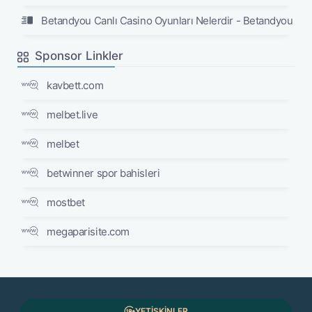
Betandyou Canlı Casino Oyunları Nelerdir - Betandyou Gir
Sponsor Linkler
kavbett.com
melbet.live
melbet
betwinner spor bahisleri
mostbet
megaparisite.com
YETİŞKİNLER