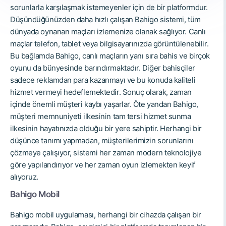
sorunlarla karşılaşmak istemeyenler için de bir platformdur.
Düşündüğünüzden daha hızlı çalışan Bahigo sistemi, tüm
dünyada oynanan maçları izlemenize olanak sağlıyor. Canlı
maçlar telefon, tablet veya bilgisayarınızda görüntülenebilir.
Bu bağlamda Bahigo, canlı maçların yanı sıra bahis ve birçok
oyunu da bünyesinde barındırmaktadır. Diğer bahisçiler
sadece reklamdan para kazanmayı ve bu konuda kaliteli
hizmet vermeyi hedeflemektedir. Sonuç olarak, zaman
içinde önemli müşteri kaybı yaşarlar. Öte yandan Bahigo,
müşteri memnuniyeti ilkesinin tam tersi hizmet sunma
ilkesinin hayatınızda olduğu bir yere sahiptir. Herhangi bir
düşünce tanımı yapmadan, müşterilerimizin sorunlarını
çözmeye çalışıyor, sistemi her zaman modern teknolojiye
göre yapılandırıyor ve her zaman oyun izlemekten keyif
alıyoruz.
Bahigo Mobil
Bahigo mobil uygulaması, herhangi bir cihazda çalışan bir