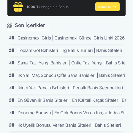
1000 TL
Hoşgeldin Bonusu
Bonus Al
Son İçerikler
Casinomaxi Giriş | Casinomaxi Güncel Giriş Linki 2026
Toplam Gol Bahisleri | Tg Bahis Türleri | Bahis Siteleri
Sanal Tazı Yarışı Bahisleri | Onlie Tazı Yarışı | Bahis Siteleri
İlk Yarı Maç Sonucu Çifte Şans Bahisleri | Bahis Siteleri
İkinci Yarı Penaltı Bahisleri | Penaltı Bahis Seçenekleri | Bah
En Güvenilir Bahis Siteleri | En Kaliteli Kaçak Siteler | Bahis
Deneme Bonusu | En Çok Bonus Veren Kaçak Iddaa Siteleri 
İlk Üyelik Bonusu Veren Bahis Siteleri | Bahis Siteleri