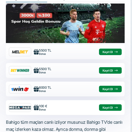
5500 TL
Kayıt Ol
Bonus
5500 TL
Kayıt Ol
Bonus
6000 TL
Kayıt Ol
Bonus
100 €
Kayıt Ol
Bonus
Bahigo tüm maçları canlı izliyor musunuz Bahigo TV’de canlı
maç izlerken kaza olmaz. Ayrıca donma, donma gibi