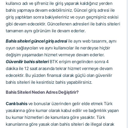
kullanıcı adı ve şifreniz ile giriş yaparak kaldığınız yerden
bahis yapmaya devam edebilirsiniz. Güncel giriş adresi ile
giriş yaptıktan sonra bakiyeleriniz ve oyun geçmişiniz eskisi
gibi devam edecektir. Güncellenen adresleri ile bahis siteleri
tamamen aynı görünüm ile devam ederler.
Bahis siteleri güncel giriş adresi
ile aynı web tasarımı, aynı
oyun sağlayıcıları ve aynı kullanıcılar ile nerdeyse hiçbir
değişim yaşamadan hizmet vermeye devam ederler.
Güvenilir bahis siteleri
BTK erişim engelinden sonra 4
dakika ile 12 saat arasında tekrar hizmet vermeye devam
edecektir. Bu yüzden finansal olarak güçlü olan güvenilir
bahis siteleri ile kesintisiz bahis yapabilirsiniz.
Bahis Siteleri Neden Adres Değiştirir?
Canlı bahis
ve bonuslar üzerinden gelir elde etmek Türk
yasalarına göre kumar olarak kabul edilir ve bağımlılık yapan
bu kumar hizmetleri de kanunlara göre yasaktır. Türk
kanunlarına göre yasak olan bahis siteleri de illegal olarak