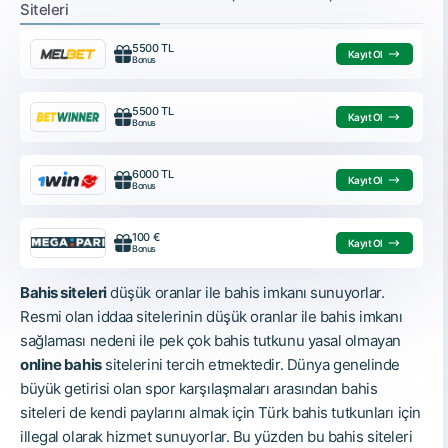
Siteleri
5500 TL
Kayıt Ol
Bonus
5500 TL
Kayıt Ol
Bonus
6000 TL
Kayıt Ol
Bonus
100 €
Kayıt Ol
Bonus
Bahis siteleri
düşük oranlar ile bahis imkanı sunuyorlar.
Resmi olan iddaa sitelerinin düşük oranlar ile bahis imkanı
sağlaması nedeni ile pek çok bahis tutkunu yasal olmayan
online bahis
sitelerini tercih etmektedir. Dünya genelinde
büyük getirisi olan spor karşılaşmaları arasından bahis
siteleri de kendi paylarını almak için Türk bahis tutkunları için
illegal olarak hizmet sunuyorlar. Bu yüzden bu bahis siteleri