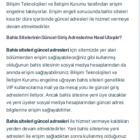
Bilişim Teknolojileri ve İletişim Kurumu tarafından erişim
engeline takılıyorlar. Erişim engeli sonucunda bahis siteleri
kısa bir düre içerisinde güncel adresleri ile hizmet vermeye
devam etmektedirler.
Bahis Sitelerinin Güncel Giriş Adreslerine Nasıl Ulaşılır?
Bahis siteleri güncel adresleri
için sitemizde yer alan
bölümlerden erişim sağlayabileceğiniz gibi kullanmış
olduğunun bahis sitesinin sosyal medya hesaplarından da
anında erişim sağlayabilirsiniz. Bilişim Teknolojileri ve
İletişim Kurumu engeline uğrayan bahis siteleri genellikle
VIP kullanıcılarına mail ya da mesaj yolu ile güncel giriş
adreslerini iletiyor. Ancak bahis sitesine yeni üye olacaklar
ve yeni üyeler sosyal medya hesaplarından güncel adres
bilgilerine erişim sağlayabilirler.
Bahis siteleri güncel adresleri
ile hizmet vermeye kaldıkları
yerden devam etmektedirler. Yani bahis sitelerine yeni
adresleri ile erişim sağladıktan sonra kullanmış olduğunuz