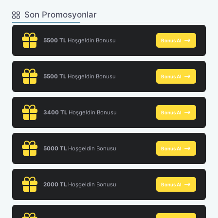
Son Promosyonlar
5500 TL
Hoşgeldin Bonusu
Bonus Al
5500 TL
Hoşgeldin Bonusu
Bonus Al
3400 TL
Hoşgeldin Bonusu
Bonus Al
5000 TL
Hoşgeldin Bonusu
Bonus Al
2000 TL
Hoşgeldin Bonusu
Bonus Al