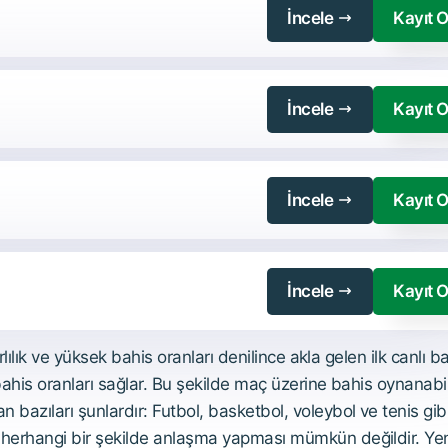
İncele
Kayıt O
İncele
Kayıt O
İncele
Kayıt O
İncele
Kayıt O
lılık ve yüksek bahis oranları denilince akla gelen ilk canlı b
ahis oranları sağlar. Bu şekilde maç üzerine bahis oynanabil
zıları şunlardır: Futbol, ​​basketbol, ​​voleybol ve tenis gib
 herhangi bir şekilde anlaşma yapması mümkün değildir. Ye