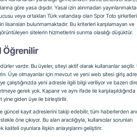
alarına göre yasa dışıdır. Yasal izin alınmadan yayınlanmaktad
cusu veya ortakları Türk vatandaşı olan Spor Toto şirketleri
n lisansları bulunmamaktadır. Bu kriterleri karşılamayan ve
örüntüleyen sitelerin hizmetlerini sunma olasılığı düşüktür.
 Öğrenilir
ler vardır. Bu üyeler, siteyi aktif olarak kullananlar seçilir.
rin. Üye olmayanlar için mevcut ve yeni web sitesi giriş adre
e çalıştığınızda yeni adresle ilgili bilgi veriliyor ve bazen dir
tmeye gerek yok. Kapanır ve aynı ifade ile karşılaşıldığında 
ine giden üye ile birleştirilir.
e güncel kayıt adreslerini takip edebilir, tüm haberlerden a
kle öne çıkıyor. Bu alan aracılığıyla, kullanıcılar sorunları
kaliteli oyunlara ilişkin anlayışlarını geliştirir.