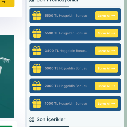
T
5500 TL
Hoşgeldin Bonusu
Bonus Al
5500 TL
Hoşgeldin Bonusu
Bonus Al
3400 TL
Hoşgeldin Bonusu
Bonus Al
5000 TL
Hoşgeldin Bonusu
Bonus Al
2000 TL
Hoşgeldin Bonusu
Bonus Al
1000 TL
Hoşgeldin Bonusu
Bonus Al
Son İçerikler