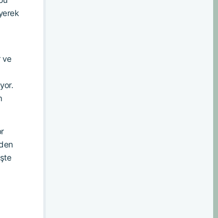
eyerek
r ve
iyor.
n
or
’den
İşte