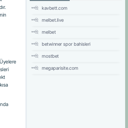
ır.
kavbett.com
nin
melbet.live
melbet
betwinner spor bahisleri
mostbet
 Üyelere
megaparisite.com
sleri
ekt
kısa
nında