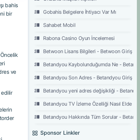
şı bahis
Gobahis Belgelere İhtiyacı Var Mı
ni bir
Sahabet Mobil
Rabona Casino Oyun İncelemesi
Betwoon Lisans Bilgileri - Betwoon Giriş Ad
 Öncelik
eri
Betandyou Kaybolunduğumda Ne - Betandyo
adres ve
Betandyou Son Adres - Betandyou Giriş Ad
Betandyou yeni adres değişikliği - Betandyo
edilir
Betandyou TV İzleme Özelliği Nasıl Elde Edi
elerin
Betandyou Hakkında Tüm Sorular - Betandy
etorder
Sponsor Linkler
i