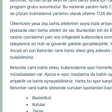
program grubu sorumludur. Bu nedenle yardım hattı 7/24 
ve çözüm bulmalarına yardımcı olarak siteme 7/24 de
Ülkemizde yasa dışı bahis sitelerinin sayısı hızla artıyo
piyasada olan bahis siteleri de var. Bunlardan biri de Be
casino oyunlarının yanı sıra bölgedeki kullanıcılara 
talepleriniz en hızlı ve güvenilir şekilde gerçekleştirilir.
Ancak en son Betorder canlı bahis sitesi giriş adresi
bulabilirsiniz.
Betorder canlı bahis sitesi, kullanıcılarına spor hizme
müsabakaları var. Ayrıca e-spor maçlarına da bahis oyn
erişebilir ve bahis oynayabilirsiniz. Hatta bu spor karşıl
Betorder canlı bahis sitesinde sunulan sporlardan bazıl
Basketbol
Kutular
Taşlar