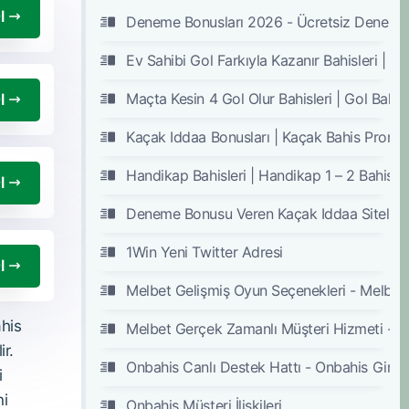
l
Deneme Bonusları 2026 - Ücretsiz Deneme B
Ev Sahibi Gol Farkıyla Kazanır Bahisleri | Can
Maçta Kesin 4 Gol Olur Bahisleri | Gol Bahisle
l
Kaçak Iddaa Bonusları | Kaçak Bahis Promosy
Handikap Bahisleri | Handikap 1 – 2 Bahisleri
l
Deneme Bonusu Veren Kaçak Iddaa Siteleri | 
1Win Yeni Twitter Adresi
l
Melbet Gelişmiş Oyun Seçenekleri - Melbet 
ahis
Melbet Gerçek Zamanlı Müşteri Hizmeti - Me
ir.
Onbahis Canlı Destek Hattı - Onbahis Giriş 
i
ni
Onbahis Müşteri İlişkileri