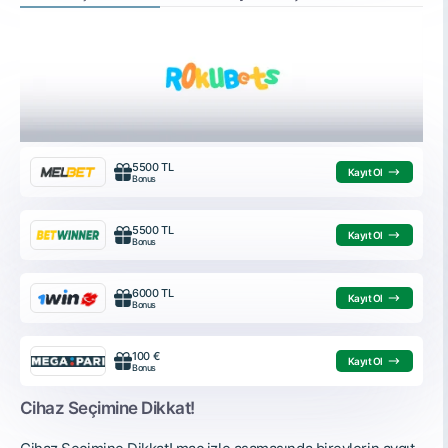
5500 TL
Kayıt Ol
Bonus
5500 TL
Kayıt Ol
Bonus
6000 TL
Kayıt Ol
Bonus
100 €
Kayıt Ol
Bonus
Cihaz Seçimine Dikkat!