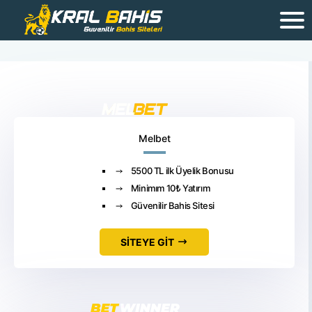
Melbet
5500 TL ilk Üyelik Bonusu
Minimım 10₺ Yatırım
Güvenilir Bahis Sitesi
SİTEYE GİT