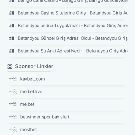
Bahigo Canlı Casino - Bahigo Giriş, Bahigo Güncel Adresi
Betandyou Casino Sitelerine Giriş - Betandyou Giriş Adres
Betandyou android uygulaması - Betandyou Giriş Adresi
Betandyou Güncel Giriş Adresi Oldu! - Betandyou Giriş Ad
Betandyou Şu Anki Adresi Nedir - Betandyou Giriş Adresi
Sponsor Linkler
kavbett.com
melbet.live
melbet
betwinner spor bahisleri
mostbet