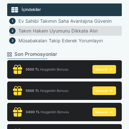
İçindekiler
Ev Sahibi Takımın Saha Avantajına Güvenin
Takım Hakem Uyumunu Dikkate Alın
Müsabakaları Takip Ederek Yorumlayın
Son Promosyonlar
5500 TL
Hoşgeldin Bonusu
Bonus Al
5500 TL
Hoşgeldin Bonusu
Bonus Al
3400 TL
Hoşgeldin Bonusu
Bonus Al