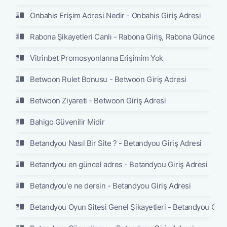
Onbahis Erişim Adresi Nedir - Onbahis Giriş Adresi
Rabona Şikayetleri Canlı - Rabona Giriş, Rabona Güncel Ad
Vitrinbet Promosyonlarına Erişimim Yok
Betwoon Rulet Bonusu - Betwoon Giriş Adresi
Betwoon Ziyareti - Betwoon Giriş Adresi
Bahigo Güvenilir Midir
Betandyou Nasıl Bir Site ? - Betandyou Giriş Adresi
Betandyou en güncel adres - Betandyou Giriş Adresi
Betandyou'e ne dersin - Betandyou Giriş Adresi
Betandyou Oyun Sitesi Genel Şikayetleri - Betandyou Giriş