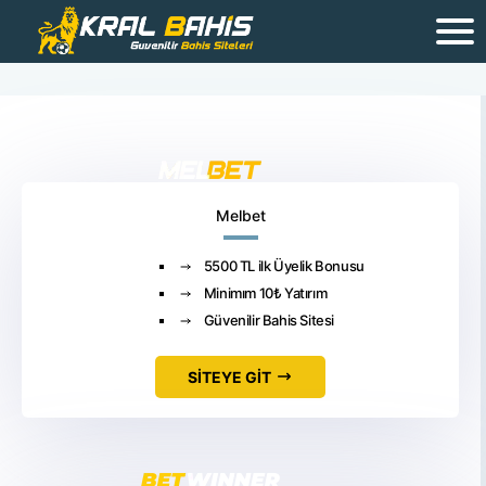
Melbet
5500 TL ilk Üyelik Bonusu
Minimım 10₺ Yatırım
Güvenilir Bahis Sitesi
SİTEYE GİT