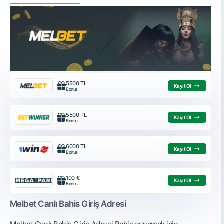
5500 TL
Kayıt Ol
Bonus
5500 TL
Kayıt Ol
Bonus
6000 TL
Kayıt Ol
Bonus
100 €
Kayıt Ol
Bonus
Melbet Canlı Bahis Giriş Adresi