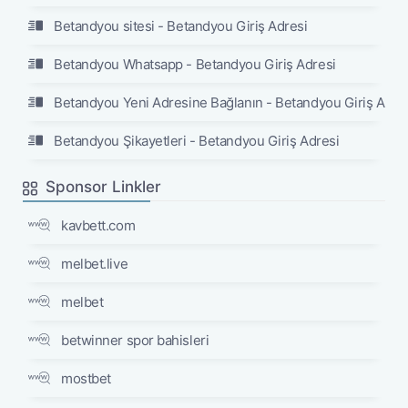
Betandyou sitesi - Betandyou Giriş Adresi
Betandyou Whatsapp - Betandyou Giriş Adresi
Betandyou Yeni Adresine Bağlanın - Betandyou Giriş Adre
Betandyou Şikayetleri - Betandyou Giriş Adresi
Sponsor Linkler
kavbett.com
melbet.live
melbet
betwinner spor bahisleri
mostbet