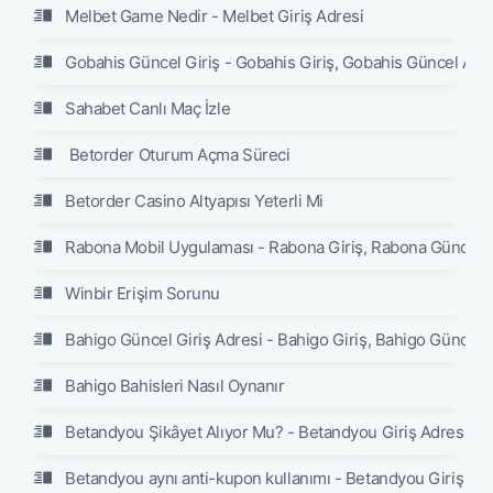
Melbet Game Nedir - Melbet Giriş Adresi
Gobahis Güncel Giriş - Gobahis Giriş, Gobahis Güncel Adr
Sahabet Canlı Maç İzle
Betorder Oturum Açma Süreci
Betorder Casino Altyapısı Yeterli Mi
Rabona Mobil Uygulaması - Rabona Giriş, Rabona Güncel 
Winbir Erişim Sorunu
Bahigo Güncel Giriş Adresi - Bahigo Giriş, Bahigo Güncel 
Bahigo Bahisleri Nasıl Oynanır
Betandyou Şikâyet Alıyor Mu? - Betandyou Giriş Adresi
Betandyou aynı anti-kupon kullanımı - Betandyou Giriş Adr