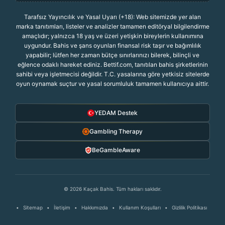
Tarafsız Yayıncılık ve Yasal Uyarı (+18): Web sitemizde yer alan
marka tanıtımları, listeler ve analizler tamamen editöryal bilgilendirme
amaçlıdır; yalnızca 18 yaş ve üzeri yetişkin bireylerin kullanımına
uygundur. Bahis ve şans oyunları finansal risk taşır ve bağımlılık
yapabilir; lütfen her zaman bütçe sınırlarınızı bilerek, bilinçli ve
eğlence odaklı hareket ediniz. Bettif.com, tanıtılan bahis şirketlerinin
sahibi veya işletmecisi değildir. T.C. yasalarına göre yetkisiz sitelerde
oyun oynamak suçtur ve yasal sorumluluk tamamen kullanıcıya aittir.
YEDAM Destek
Gambling Therapy
BeGambleAware
© 2026 Kaçak Bahis. Tüm hakları saklıdır.
•
Sitemap
•
İletişim
•
Hakkımızda
•
Kullanım Koşulları
•
Gizlilik Politikası