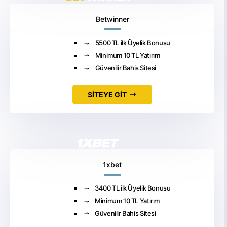
Betwinner
5500 TL ilk Üyelik Bonusu
Minimum 10 TL Yatırım
Güvenilir Bahis Sitesi
SİTEYE GİT
1xbet
3400 TL ilk Üyelik Bonusu
Minimum 10 TL Yatırım
Güvenilir Bahis Sitesi