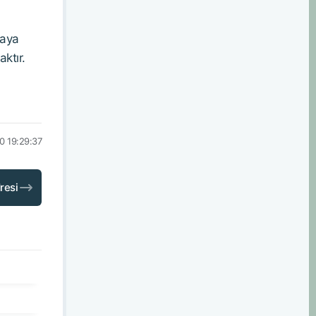
faya
ktır.
0 19:29:37
resi