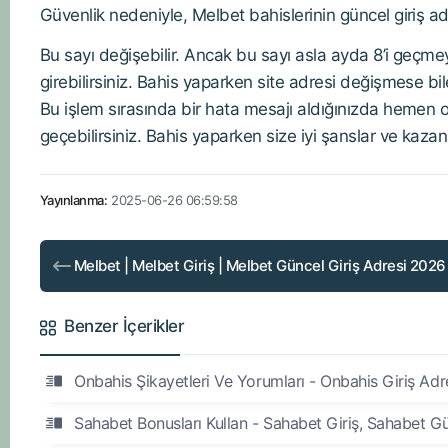
Güvenlik nedeniyle, Melbet bahislerinin güncel giriş adr
Bu sayı değişebilir. Ancak bu sayı asla ayda 8’i geçm
girebilirsiniz. Bahis yaparken site adresi değişmese bi
Bu işlem sırasında bir hata mesajı aldığınızda hemen o
geçebilirsiniz. Bahis yaparken size iyi şanslar ve kazan
Yayınlanma:
2025-06-26 06:59:58
Melbet | Melbet Giriş | Melbet Güncel Giriş Adresi 2026
Benzer İçerikler
Onbahis Şikayetleri Ve Yorumları - Onbahis Giriş Adr
Sahabet Bonusları Kullan - Sahabet Giriş, Sahabet G