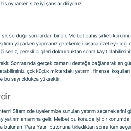
his oynarken size iyi şanslar diliyoruz.
n sık sorduğu sorulardan biridir. Melbet bahis şirketi kurulmu
re yatırım yaparken yapmanız gerekenleri kısaca özetleyeceğim
lseniz, gerekli bilgileri doldurduktan sonra kayıt olabilirsini
ekir. Sonrasında gerçek zamanlı desteğe bağlanarak en gü
latabilirsiniz. çok küçük miktardaki yatırımı, finansal koşulları
nde bu sayı oldukça yüksektir.
dir
öntemi Sitemizde üyelerimize sunulan yatırım seçeneklerini 
ay yatırım anlamına gelir. Melbet bu konuda iyi bir konumda
da bulunan “Para Yatır” butonuna tıkladıktan sonra tüm seçe