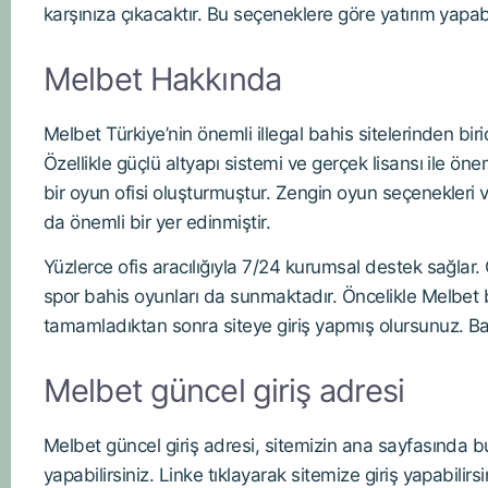
karşınıza çıkacaktır. Bu seçeneklere göre yatırım yapabil
Melbet Hakkında
Melbet Türkiye’nin önemli illegal bahis sitelerinden bir
Özellikle güçlü altyapı sistemi ve gerçek lisansı ile ön
bir oyun ofisi oluşturmuştur. Zengin oyun seçenekleri 
da önemli bir yer edinmiştir.
Yüzlerce ofis aracılığıyla 7/24 kurumsal destek sağlar. 
spor bahis oyunları da sunmaktadır. Öncelikle Melbet ba
tamamladıktan sonra siteye giriş yapmış olursunuz. Ba
Melbet güncel giriş adresi
Melbet güncel giriş adresi, sitemizin ana sayfasında b
yapabilirsiniz. Linke tıklayarak sitemize giriş yapabilirs