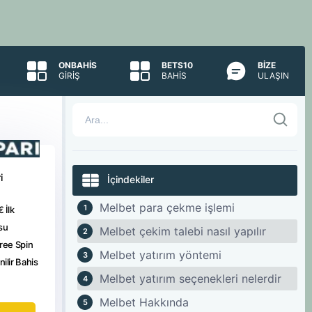
ONBAHİS
BETS10
BİZE
GİRİŞ
BAHİS
ULAŞIN
i
İçindekiler
Melbet para çekme işlemi
 İlk
su
Melbet çekim talebi nasıl yapılır
ree Spin
Melbet yatırım yöntemi
ilir Bahis
Melbet yatırım seçenekleri nelerdir
Melbet Hakkında