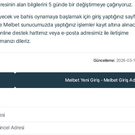
esinin alan bilgilerini 5 günde bir değiştirmeye çağırıyoruz.
eyecek ve bahis oynamaya başlamak için giriş yaptığınız say
le Melbet sunucumuzda yaptığınız işlemler kayıt altına alınaca
nline destek hattımız veya e-posta adresimiz ile iletişime
manızı dileriz.
Güncelleme:
2026-03-1
Melbet Yeni Giriş - Melbet Giriş Ad
esi
üncel Adresi