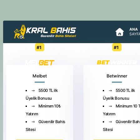
ANA
SAYF
Melbet
Betwinner
5500 TL ilk
5500 TL ilk
Üyelik Bonusu
Üyelik Bonusu
Minimım 10₺
Minimum 10 
Yatırım
Yatırım
Güvenilir Bahis
Güvenilir Bah
Sitesi
Sitesi