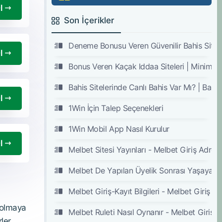
l
Son İçerikler
Deneme Bonusu Veren Güvenilir Bahis Siteleri
l
Bonus Veren Kaçak Iddaa Siteleri | Minimum Y
Bahis Sitelerinde Canlı Bahis Var Mı? | Bahis 
l
1Win İçin Talep Seçenekleri
1Win Mobil App Nasıl Kurulur
l
Melbet Sitesi Yayınları - Melbet Giriş Adresi
Melbet De Yapılan Üyelik Sonrası Yaşayabil
Melbet Giriş-Kayıt Bilgileri - Melbet Giriş Ad
i olmaya
Melbet Ruleti Nasıl Oynanır - Melbet Giriş A
ler