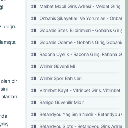
Melbet Mobil Giriş Adresi - Melbet Giriş Ad
ği
Onbahis Şikayetleri Ve Yorumları - Onbahis 
zi doğru
Gobahis Sitesi Bildirimleri - Gobahis Giriş,
amıştır.
Gobahis Ödeme - Gobahis Giriş, Gobahis G
Rabona Üyelik - Rabona Giriş, Rabona Günc
Winbir Güvenli Mi
Winbir Spor Bahisleri
 olan bir
sini
Vitrinbet Kayıt - Vitrinbet Giriş, Vitrinbet G
alanları
Bahigo Güvenilir Midir
Betandyou Yaş Sınırı Nedir - Betandyou Gir
ında
ıkış
Betandyou Slots - Betandyou Giriş Adresi