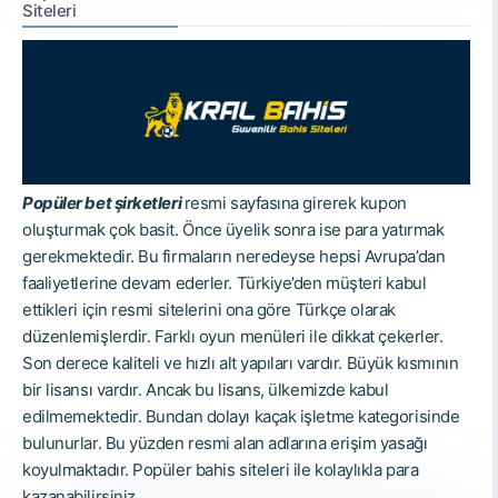
Siteleri
Popüler bet şirketleri
resmi sayfasına girerek kupon
oluşturmak çok basit. Önce üyelik sonra ise para yatırmak
gerekmektedir. Bu firmaların neredeyse hepsi Avrupa’dan
faaliyetlerine devam ederler. Türkiye’den müşteri kabul
ettikleri için resmi sitelerini ona göre Türkçe olarak
düzenlemişlerdir. Farklı oyun menüleri ile dikkat çekerler.
Son derece kaliteli ve hızlı alt yapıları vardır. Büyük kısmının
bir lisansı vardır. Ancak bu lisans, ülkemizde kabul
edilmemektedir. Bundan dolayı kaçak işletme kategorisinde
bulunurlar. Bu yüzden resmi alan adlarına erişim yasağı
koyulmaktadır. Popüler bahis siteleri ile kolaylıkla para
kazanabilirsiniz.