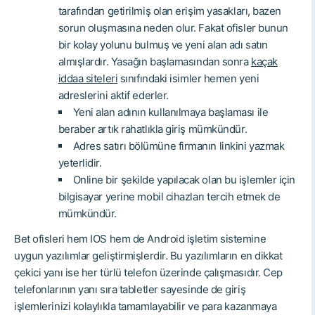
tarafından getirilmiş olan erişim yasakları, bazen
sorun oluşmasına neden olur. Fakat ofisler bunun
bir kolay yolunu bulmuş ve yeni alan adı satın
almışlardır. Yasağın başlamasından sonra
kaçak
iddaa siteleri
sınıfındaki isimler hemen yeni
adreslerini aktif ederler.
Yeni alan adının kullanılmaya başlaması ile
beraber artık rahatlıkla giriş mümkündür.
Adres satırı bölümüne firmanın linkini yazmak
yeterlidir.
Online bir şekilde yapılacak olan bu işlemler için
bilgisayar yerine mobil cihazları tercih etmek de
mümkündür.
Bet ofisleri hem IOS hem de Android işletim sistemine
uygun yazılımlar geliştirmişlerdir. Bu yazılımların en dikkat
çekici yanı ise her türlü telefon üzerinde çalışmasıdır. Cep
telefonlarının yanı sıra tabletler sayesinde de giriş
işlemlerinizi kolaylıkla tamamlayabilir ve para kazanmaya