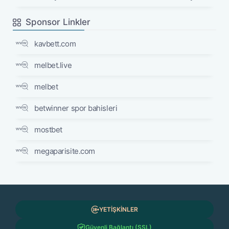
Sponsor Linkler
kavbett.com
melbet.live
melbet
betwinner spor bahisleri
mostbet
megaparisite.com
YETİŞKİNLER
Güvenli Bağlantı (SSL)