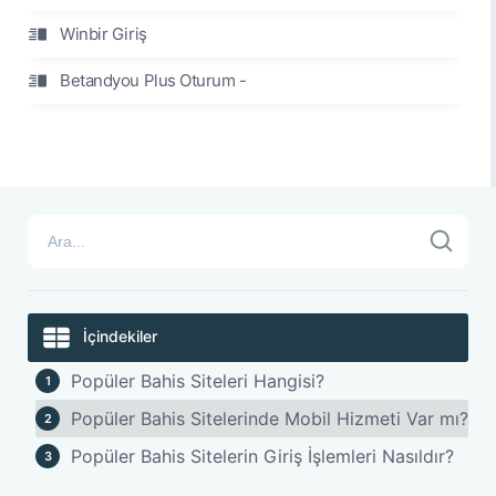
Winbir Giriş
Betandyou Plus Oturum -
İçindekiler
Popüler Bahis Siteleri Hangisi?
Popüler Bahis Sitelerinde Mobil Hizmeti Var mı?
Popüler Bahis Sitelerin Giriş İşlemleri Nasıldır?