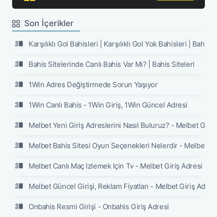
Son İçerikler
Karşılıklı Gol Bahisleri | Karşılıklı Gol Yok Bahisleri | Bahis S
Bahis Sitelerinde Canlı Bahis Var Mı? | Bahis Siteleri
1Win Adres Değiştirmede Sorun Yaşıyor
1Win Canlı Bahis - 1Win Giriş, 1Win Güncel Adresi
Melbet Yeni Giriş Adreslerini Nasıl Buluruz? - Melbet Giriş
Melbet Bahis Sitesi Oyun Seçenekleri Nelerdir - Melbet Gi
Melbet Canlı Maç Izlemek Için Tv - Melbet Giriş Adresi
Melbet Güncel Girişi, Reklam Fiyatları - Melbet Giriş Adres
Onbahis Resmi Girişi - Onbahis Giriş Adresi