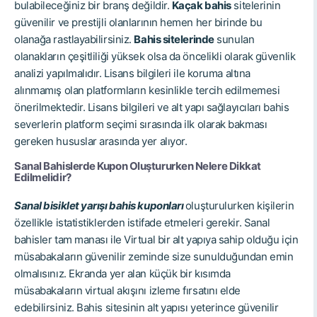
bulabileceğiniz bir branş değildir.
Kaçak bahis
sitelerinin
güvenilir ve prestijli olanlarının hemen her birinde bu
olanağa rastlayabilirsiniz.
Bahis sitelerinde
sunulan
olanakların çeşitliliği yüksek olsa da öncelikli olarak güvenlik
analizi yapılmalıdır. Lisans bilgileri ile koruma altına
alınmamış olan platformların kesinlikle tercih edilmemesi
önerilmektedir. Lisans bilgileri ve alt yapı sağlayıcıları bahis
severlerin platform seçimi sırasında ilk olarak bakması
gereken hususlar arasında yer alıyor.
Sanal Bahislerde Kupon Oluştururken Nelere Dikkat
Edilmelidir?
Sanal bisiklet yarışı bahis kuponları
oluşturulurken kişilerin
özellikle istatistiklerden istifade etmeleri gerekir. Sanal
bahisler tam manası ile Virtual bir alt yapıya sahip olduğu için
müsabakaların güvenilir zeminde size sunulduğundan emin
olmalısınız. Ekranda yer alan küçük bir kısımda
müsabakaların virtual akışını izleme fırsatını elde
edebilirsiniz. Bahis sitesinin alt yapısı yeterince güvenilir