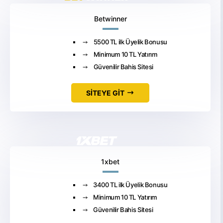
Betwinner
5500 TL ilk Üyelik Bonusu
Minimum 10 TL Yatırım
Güvenilir Bahis Sitesi
SİTEYE GİT
1xbet
3400 TL ilk Üyelik Bonusu
Minimum 10 TL Yatırım
Güvenilir Bahis Sitesi