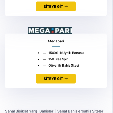
SİTEYE GİT
Megapari
1500€ İlk Üyelik Bonusu
150 Free Spin
Güvenilir Bahis Sitesi
SİTEYE GİT
Sanal Bisiklet Yarışı Bahisleri | Sanal Bahislerbahis Siteleri