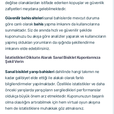
değilse olanaklardan istifade ederken kopuşlar ve güvenlik
zafiyetleri meydana gelebilmektedir.
Güvenilir bahis siteleri
sanal bahislerde mevcut duruma
göre canlı olarak
bahis
yapma imkanını da kullanıcılarına
sunmaktadır. Siz de anında hızlı ve güvenilir şekilde
kuponunuzu bu akışa göre analizler yaparak ve kullanıcıların
yapmış oldukları yorumların da ışığında şekillendirme
imkanını elde edebilirsiniz.
İstatistikleri Dikkate Alarak Sanal Bisiklet Kuponlarınıza
Şekil Verin
Sanal bisiklet yarışı bahisleri
dahilinde hangi takımın ne
kadar galibiyet elde ettiği ile alakalı olarak farklı
bilgilendirmeler yapılmaktadır. Özellikle istatistikler ve daha
önceki yarışlarda yarışçıların sergiledikleri performanslar
oldukça büyük önem arz etmektedir. Kuponunuzun başarılı
olma olasılığını artırabilmek için hem virtual oyun akışına
hem de istatistiklere muhakkak göz atmalısınız.