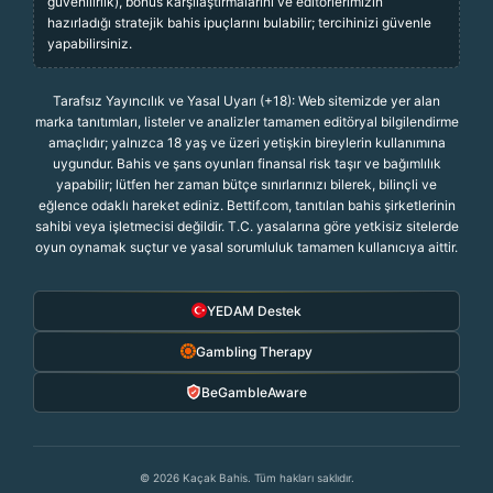
güvenilirlik), bonus karşılaştırmalarını ve editörlerimizin
hazırladığı stratejik bahis ipuçlarını bulabilir; tercihinizi güvenle
yapabilirsiniz.
Tarafsız Yayıncılık ve Yasal Uyarı (+18): Web sitemizde yer alan
marka tanıtımları, listeler ve analizler tamamen editöryal bilgilendirme
amaçlıdır; yalnızca 18 yaş ve üzeri yetişkin bireylerin kullanımına
uygundur. Bahis ve şans oyunları finansal risk taşır ve bağımlılık
yapabilir; lütfen her zaman bütçe sınırlarınızı bilerek, bilinçli ve
eğlence odaklı hareket ediniz. Bettif.com, tanıtılan bahis şirketlerinin
sahibi veya işletmecisi değildir. T.C. yasalarına göre yetkisiz sitelerde
oyun oynamak suçtur ve yasal sorumluluk tamamen kullanıcıya aittir.
YEDAM Destek
Gambling Therapy
BeGambleAware
© 2026 Kaçak Bahis. Tüm hakları saklıdır.