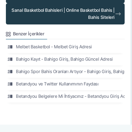
Sanal Basketbol Bahisleri | Online Basketbol Bahis |
Bahis Siteleri
Benzer İçerikler
Melbet Basketbol - Melbet Giriş Adresi
Bahigo Kayıt - Bahigo Giriş, Bahigo Güncel Adresi
Bahigo Spor Bahis Oranları Artıyor - Bahigo Giriş, Bahigo G
Betandyou ve Twitter Kullanımının Faydası
Betandyou Belgelere Mi İhtiyacınız - Betandyou Giriş Adres