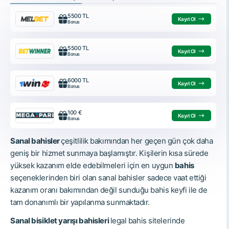
5500 TL
Kayıt Ol
Bonus
5500 TL
Kayıt Ol
Bonus
6000 TL
Kayıt Ol
Bonus
100 €
Kayıt Ol
Bonus
Sanal bahisler
çeşitlilik bakımından her geçen gün çok daha
geniş bir hizmet sunmaya başlamıştır. Kişilerin kısa sürede
yüksek kazanım elde edebilmeleri için en uygun
bahis
seçeneklerinden biri olan sanal bahisler sadece vaat ettiği
kazanım oranı bakımından değil sunduğu bahis keyfi ile de
tam donanımlı bir yapılanma sunmaktadır.
Sanal bisiklet yarışı bahisleri
legal bahis sitelerinde