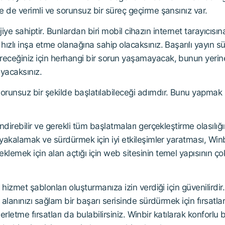
ne de verimli ve sorunsuz bir süreç geçirme şansınız var.
olojiye sahiptir. Bunlardan biri mobil cihazın internet tarayıcısı
hızlı inşa etme olanağına sahip olacaksınız. Başarılı yayın sü
üreceğiniz için herhangi bir sorun yaşamayacak, bunun yeri
ayacaksınız.
orunsuz bir şekilde başlatılabileceği adımdır. Bunu yapmak 
ndirebilir ve gerekli tüm başlatmaları gerçekleştirme olasılığı
ı yakalamak ve sürdürmek için iyi etkileşimler yaratması, Win
lemek için alan açtığı için web sitesinin temel yapısının çok
 hizmet şablonları oluşturmanıza izin verdiği için güvenilirdir
s alanınızı sağlam bir başarı serisinde sürdürmek için fırsatla
lerletme fırsatları da bulabilirsiniz. Winbir katılarak konforlu b