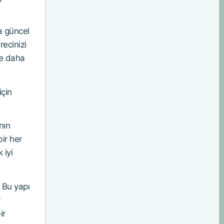
na güncel
recinizi
ne daha
için
nın
bir her
 iyi
. Bu yapı
r
ir