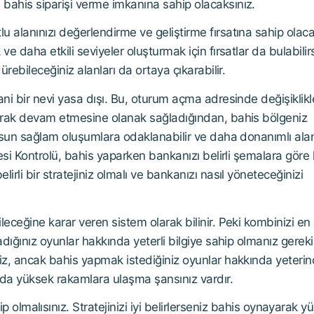
 bahis siparişi verme imkanına sahip olacaksınız.
 alanınızı değerlendirme ve geliştirme fırsatına sahip olaca
e daha etkili seviyeler oluşturmak için fırsatlar da bulabilirs
ürebileceğiniz alanları da ortaya çıkarabilir.
ani bir nevi yasa dışı. Bu, oturum açma adresinde değişiklikl
açarak devam etmesine olanak sağladığından, bahis bölgeniz
 olsun sağlam oluşumlara odaklanabilir ve daha donanımlı ala
yesi Kontrolü, bahis yaparken bankanızı belirli şemalara göre 
irli bir stratejiniz olmalı ve bankanızı nasıl yöneteceğinizi
eceğine karar veren sistem olarak bilinir. Peki kombinizi en i
adığınız oyunlar hakkında yeterli bilgiye sahip olmanız gerekir
niz, ancak bahis yapmak istediğiniz oyunlar hakkında yeterin
 da yüksek rakamlara ulaşma şansınız vardır.
p olmalısınız. Stratejinizi iyi belirlerseniz bahis oynayarak y