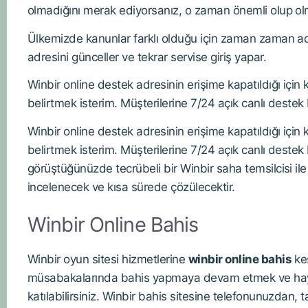
olmadığını merak ediyorsanız, o zaman önemli olup olma
Ülkemizde kanunlar farklı olduğu için zaman zaman adr
adresini günceller ve tekrar servise giriş yapar.
Winbir online destek adresinin erişime kapatıldığı için ka
belirtmek isterim. Müşterilerine 7/24 açık canlı deste
Winbir online destek adresinin erişime kapatıldığı için ka
belirtmek isterim. Müşterilerine 7/24 açık canlı destek 
görüştüğünüzde tecrübeli bir Winbir saha temsilcisi il
incelenecek ve kısa sürede çözülecektir.
Winbir Online Bahis
Winbir oyun sitesi hizmetlerine
winbir online bahis
kes
müsabakalarında bahis yapmaya devam etmek ve hayali
katılabilirsiniz. Winbir bahis sitesine telefonunuzdan, t