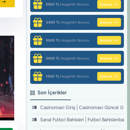
T
5500 TL
Hoşgeldin Bonusu
Bonus Al
3400 TL
Hoşgeldin Bonusu
Bonus Al
5000 TL
Hoşgeldin Bonusu
Bonus Al
2000 TL
Hoşgeldin Bonusu
Bonus Al
1000 TL
Hoşgeldin Bonusu
Bonus Al
Son İçerikler
Casinomaxi Giriş | Casinomaxi Güncel Giriş
Sanal Futbol Bahisleri | Futbol Bahisleribahis 