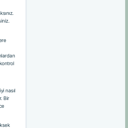
ksınız.
iniz.
ere
nlardan
kontrol
yi nasıl
. Bir
ce
üksek