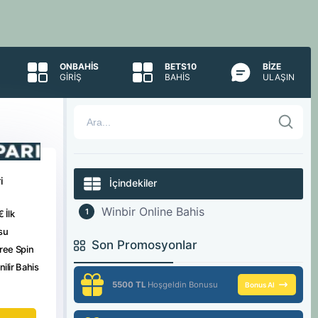
ONBAHİS
BETS10
BİZE
GİRİŞ
BAHİS
ULAŞIN
i
İçindekiler
Winbir Online Bahis
 İlk
su
Son Promosyonlar
ree Spin
ilir Bahis
5500 TL
Hoşgeldin Bonusu
Bonus Al