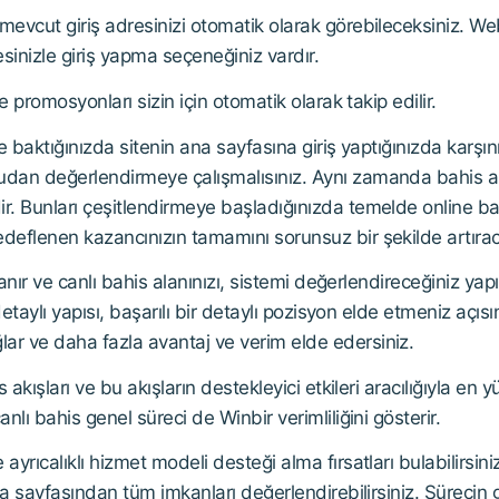
 mevcut giriş adresinizi otomatik olarak görebileceksiniz. W
sinizle giriş yapma seçeneğiniz vardır.
e promosyonları sizin için otomatik olarak takip edilir.
e baktığınızda sitenin ana sayfasına giriş yaptığınızda karşın
rudan değerlendirmeye çalışmalısınız. Aynı zamanda bahis al
ir. Bunları çeşitlendirmeye başladığınızda temelde online ba
edeflenen kazancınızın tamamını sorunsuz bir şekilde artırac
lanır ve canlı bahis alanınızı, sistemi değerlendireceğiniz yapı
 detaylı yapısı, başarılı bir detaylı pozisyon elde etmeniz açıs
lar ve daha fazla avantaj ve verim elde edersiniz.
 akışları ve bu akışların destekleyici etkileri aracılığıyla en 
nlı bahis genel süreci de Winbir verimliliğini gösterir.
yrıcalıklı hizmet modeli desteği alma fırsatları bulabilirsini
ana sayfasından tüm imkanları değerlendirebilirsiniz. Sürecin 