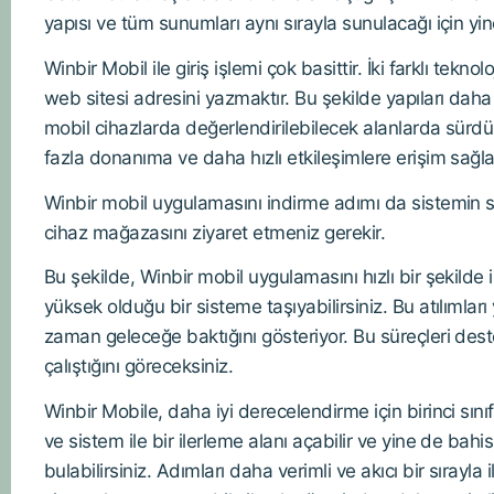
yapısı ve tüm sunumları aynı sırayla sunulacağı için yi
Winbir Mobil ile giriş işlemi çok basittir. İki farklı tekn
web sitesi adresini yazmaktır. Bu şekilde yapıları daha 
mobil cihazlarda değerlendirilebilecek alanlarda sürd
fazla donanıma ve daha hızlı etkileşimlere erişim sağl
Winbir mobil uygulamasını indirme adımı da sistemin s
cihaz mağazasını ziyaret etmeniz gerekir.
Bu şekilde, Winbir mobil uygulamasını hızlı bir şekilde i
yüksek olduğu bir sisteme taşıyabilirsiniz. Bu atılımlar
zaman geleceğe baktığını gösteriyor. Bu süreçleri destek
çalıştığını göreceksiniz.
Winbir Mobile, daha iyi derecelendirme için birinci sınıf
ve sistem ile bir ilerleme alanı açabilir ve yine de bahi
bulabilirsiniz. Adımları daha verimli ve akıcı bir sırayla i