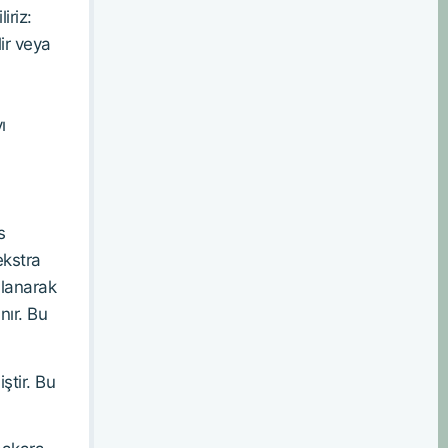
iriz:
ir veya
ı
s
ekstra
llanarak
nır. Bu
ştir. Bu