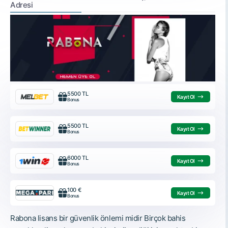
Adresi
5500 TL
Kayıt Ol
Bonus
5500 TL
Kayıt Ol
Bonus
6000 TL
Kayıt Ol
Bonus
100 €
Kayıt Ol
Bonus
Rabona lisans bir güvenlik önlemi midir Birçok bahis