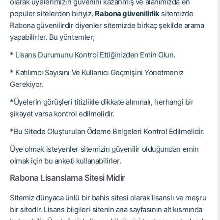
olarak üyelerimizin güvenini kazanmış ve alanımızda en
popüler sitelerden biriyiz.
Rabona güvenilirlik
sitemizde
Rabona güvenilirdir diyenler sitemizde birkaç şekilde arama
yapabilirler. Bu yöntemler;
* Lisans Durumunu Kontrol Ettiğinizden Emin Olun.
* Katılımcı Sayısını Ve Kullanıcı Geçmişini Yönetmeniz
Gerekiyor.
*Üyelerin görüşleri titizlikle dikkate alınmalı, herhangi bir
şikayet varsa kontrol edilmelidir.
*Bu Sitede Oluşturulan Ödeme Belgeleri Kontrol Edilmelidir.
Üye olmak isteyenler sitemizin güvenilir olduğundan emin
olmak için bu anketi kullanabilirler.
Rabona Lisanslama Sitesi Midir
Sitemiz dünyaca ünlü bir bahis sitesi olarak lisanslı ve meşru
bir sitedir. Lisans bilgileri sitenin ana sayfasının alt kısmında