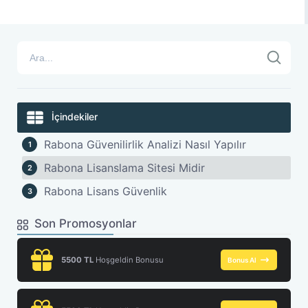
İçindekiler
Rabona Güvenilirlik Analizi Nasıl Yapılır
Rabona Lisanslama Sitesi Midir
Rabona Lisans Güvenlik
Son Promosyonlar
5500 TL
Hoşgeldin Bonusu
Bonus Al