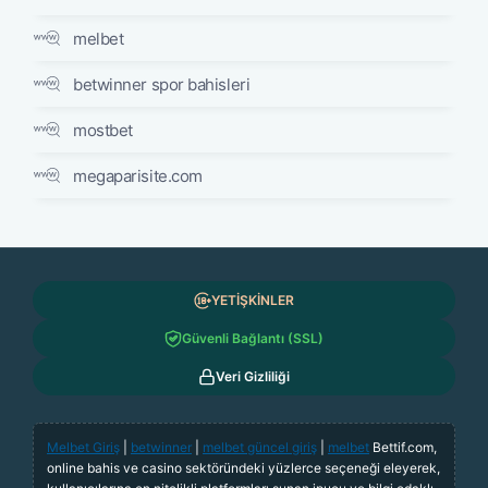
melbet
betwinner spor bahisleri
mostbet
megaparisite.com
YETİŞKİNLER
Güvenli Bağlantı (SSL)
Veri Gizliliği
Melbet Giriş
|
betwinner
|
melbet güncel giriş
|
melbet
Bettif.com,
online bahis ve casino sektöründeki yüzlerce seçeneği eleyerek,