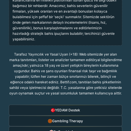
kullanıcılarına en nitelikli platformları sunan ipucu ve bilgi odaklı
bağımsız bir rehberdir. Amacımız; bahis severlerin güvenilir
firmaları, yüksek oranları ve en avantajlı bonusları kolayca
bulabilmesi için şeffaf bir 'seçki' sunmaktır. Sitemizde sektörün
önde gelen markalarının detaylı incelemelerini (lisans, hız,
güvenilirlik), bonus karşılaştırmalarını ve editörlerimizin
hazırladığı stratejik bahis ipuçlarını bulabilir; tercihinizi güvenle
yapabilirsiniz.
Tarafsız Yayıncılık ve Yasal Uyarı (+18): Web sitemizde yer alan
marka tanıtımları, listeler ve analizler tamamen editöryal bilgilendirme
amaçlıdır; yalnızca 18 yaş ve üzeri yetişkin bireylerin kullanımına
uygundur. Bahis ve şans oyunları finansal risk taşır ve bağımlılık
yapabilir; lütfen her zaman bütçe sınırlarınızı bilerek, bilinçli ve
eğlence odaklı hareket ediniz. Bettif.com, tanıtılan bahis şirketlerinin
sahibi veya işletmecisi değildir. T.C. yasalarına göre yetkisiz sitelerde
oyun oynamak suçtur ve yasal sorumluluk tamamen kullanıcıya aittir.
YEDAM Destek
Gambling Therapy