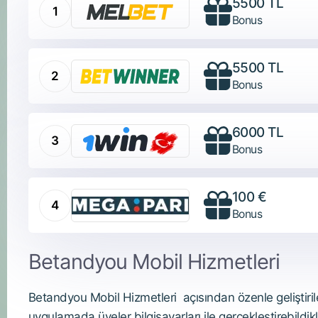
5500 TL
1
Bonus
5500 TL
2
Bonus
6000 TL
3
Bonus
100 €
4
Bonus
Betandyou Mobil Hizmetleri
Betandyou Mobil Hizmetleri açısından özenle geliştiri
uygulamada üyeler bilgisayarları ile gerçekleştirebildi