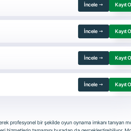
İncele
Kayıt O
İncele
Kayıt O
İncele
Kayıt O
İncele
Kayıt O
lerek profesyonel bir şekilde oyun oynama imkanı tanıyan mo
kleri hizmetlerin tamamını buradan da gerçekleştirebiliyor. Mo