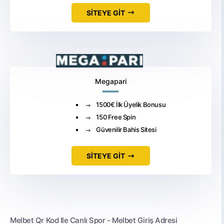
SİTEYE GİT
Megapari
1500€ İlk Üyelik Bonusu
150 Free Spin
Güvenilir Bahis Sitesi
SİTEYE GİT
Melbet Qr Kod Ile Canlı Spor - Melbet Giriş Adresi