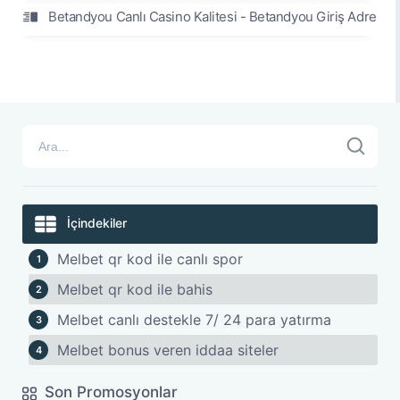
Betandyou Canlı Casino Kalitesi - Betandyou Giriş Adresi
İçindekiler
Melbet qr kod ile canlı spor
Melbet qr kod ile bahis
Melbet canlı destekle 7/ 24 para yatırma
Melbet bonus veren iddaa siteler
Son Promosyonlar