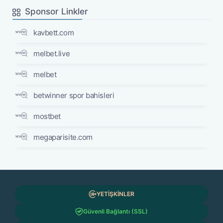
Sponsor Linkler
kavbett.com
melbet.live
melbet
betwinner spor bahisleri
mostbet
megaparisite.com
YETİŞKİNLER
Güvenli Bağlantı (SSL)