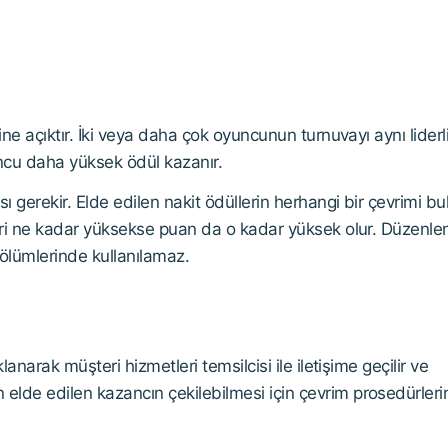
ne açıktır. İki veya daha çok oyuncunun turnuvayı aynı liderl
ncu daha yüksek ödül kazanır.
ı gerekir. Elde edilen nakit ödüllerin herhangi bir çevrimi b
ğeri ne kadar yüksekse puan da o kadar yüksek olur. Düzenle
bölümlerinde kullanılamaz.
narak müşteri hizmetleri temsilcisi ile iletişime geçilir ve
lde edilen kazancın çekilebilmesi için çevrim prosedürleri