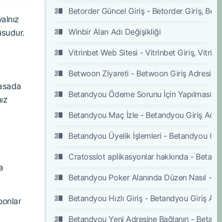
Betorder Güncel Giriş - Betorder Giriş, Bet
yalnız
Winbir Alan Adı Değişikliği
usudur.
Vitrinbet Web Sitesi - Vitrinbet Giriş, Vitri
Betwoon Ziyareti - Betwoon Giriş Adresi
masada
Betandyou Ödeme Sorunu İçin Yapılması Ger
ız
Betandyou Maç İzle - Betandyou Giriş Adre
Betandyou Üyelik İşlemleri - Betandyou Giri
Cratosslot aplikasyonlar hakkında - Betand
a
Betandyou Poker Alanında Düzen Nasıl - Be
Betandyou Hızlı Giriş - Betandyou Giriş Adr
ponlar
Betandyou Yeni Adresine Bağlanın - Betand