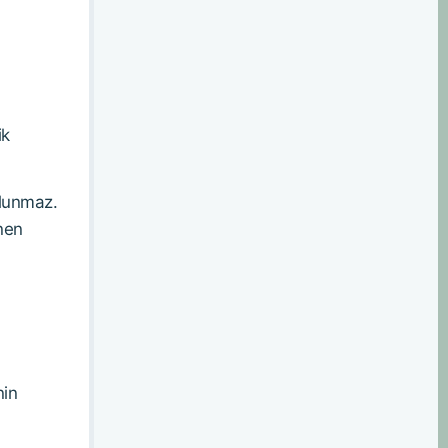
ik
ulunmaz.
nen
nin