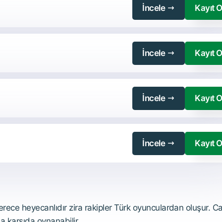
İncele
Kayıt O
İncele
Kayıt O
İncele
Kayıt O
İncele
Kayıt O
rece heyecanlıdır zira rakipler Türk oyunculardan oluşur. Ca
a karşıda oynanabilir.