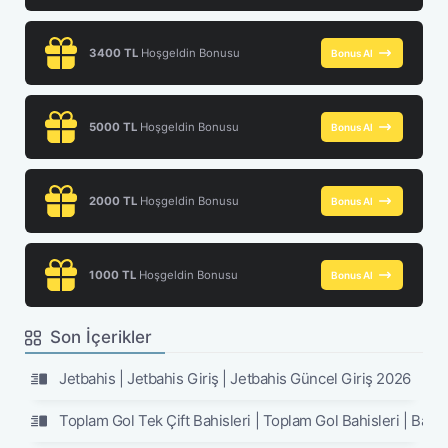
3400 TL
Hoşgeldin Bonusu
Bonus Al
5000 TL
Hoşgeldin Bonusu
Bonus Al
2000 TL
Hoşgeldin Bonusu
Bonus Al
1000 TL
Hoşgeldin Bonusu
Bonus Al
Son İçerikler
Jetbahis | Jetbahis Giriş | Jetbahis Güncel Giriş 2026
Toplam Gol Tek Çift Bahisleri | Toplam Gol Bahisleri | Bahis 