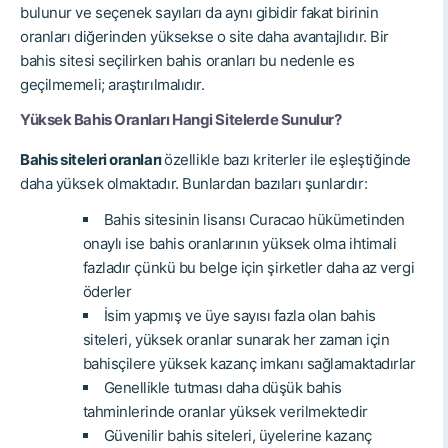
bulunur ve seçenek sayıları da aynı gibidir fakat birinin
oranları diğerinden yüksekse o site daha avantajlıdır. Bir
bahis sitesi seçilirken bahis oranları bu nedenle es
geçilmemeli; araştırılmalıdır.
Yüksek Bahis Oranları Hangi Sitelerde Sunulur?
Bahis siteleri oranları
özellikle bazı kriterler ile eşleştiğinde
daha yüksek olmaktadır. Bunlardan bazıları şunlardır:
Bahis sitesinin lisansı Curacao hükümetinden
onaylı ise bahis oranlarının yüksek olma ihtimali
fazladır çünkü bu belge için şirketler daha az vergi
öderler
İsim yapmış ve üye sayısı fazla olan bahis
siteleri, yüksek oranlar sunarak her zaman için
bahisçilere yüksek kazanç imkanı sağlamaktadırlar
Genellikle tutması daha düşük bahis
tahminlerinde oranlar yüksek verilmektedir
Güvenilir bahis siteleri, üyelerine kazanç