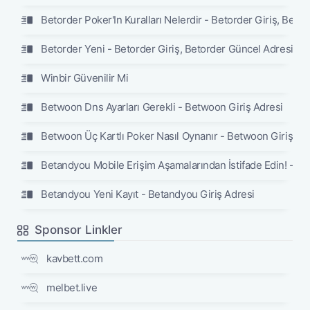
Betorder Poker'In Kuralları Nelerdir - Betorder Giriş, Beto
Betorder Yeni - Betorder Giriş, Betorder Güncel Adresi
Winbir Güvenilir Mi
Betwoon Dns Ayarları Gerekli - Betwoon Giriş Adresi
Betwoon Üç Kartlı Poker Nasıl Oynanır - Betwoon Giriş Ad
Betandyou Mobile Erişim Aşamalarından İstifade Edin! - Be
Betandyou Yeni Kayıt - Betandyou Giriş Adresi
Sponsor Linkler
kavbett.com
melbet.live