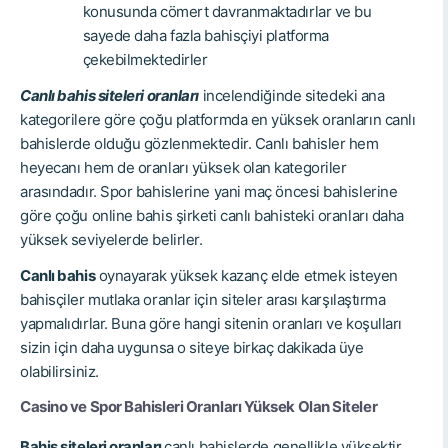
konusunda cömert davranmaktadırlar ve bu
sayede daha fazla bahisçiyi platforma
çekebilmektedirler
Canlı bahis siteleri oranları
incelendiğinde sitedeki ana
kategorilere göre çoğu platformda en yüksek oranların canlı
bahislerde olduğu gözlenmektedir. Canlı bahisler hem
heyecanı hem de oranları yüksek olan kategoriler
arasındadır. Spor bahislerine yani maç öncesi bahislerine
göre çoğu online bahis şirketi canlı bahisteki oranları daha
yüksek seviyelerde belirler.
Canlı bahis
oynayarak yüksek kazanç elde etmek isteyen
bahisçiler mutlaka oranlar için siteler arası karşılaştırma
yapmalıdırlar. Buna göre hangi sitenin oranları ve koşulları
sizin için daha uygunsa o siteye birkaç dakikada üye
olabilirsiniz.
Casino ve Spor Bahisleri Oranları Yüksek Olan Siteler
Bahis siteleri oranları
canlı bahislerde genellikle yüksektir