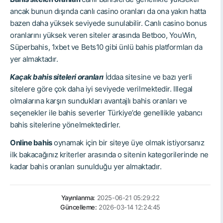
ancak bunun dışında canlı casino oranları da ona yakın hatta
bazen daha yüksek seviyede sunulabilir. Canlı casino bonus
oranlarını yüksek veren siteler arasında Betboo, YouWin,
Süperbahis, 1xbet ve Bets10 gibi ünlü bahis platformları da
yer almaktadır.
Kaçak bahis siteleri oranları
İddaa sitesine ve bazı yerli
sitelere göre çok daha iyi seviyede verilmektedir. Illegal
olmalarına karşın sundukları avantajlı bahis oranları ve
seçenekler ile bahis severler Türkiye’de genellikle yabancı
bahis sitelerine yönelmektedirler.
Online bahis
oynamak için bir siteye üye olmak istiyorsanız
ilk bakacağınız kriterler arasında o sitenin kategorilerinde ne
kadar bahis oranları sunulduğu yer almaktadır.
Yayınlanma:
2025-06-21 05:29:22
Güncelleme:
2026-03-14 12:24:45