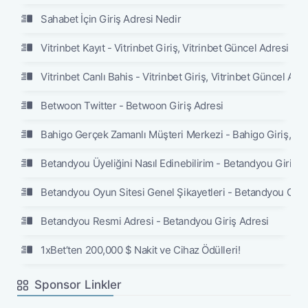
Sahabet İçin Giriş Adresi Nedir
Vitrinbet Kayıt - Vitrinbet Giriş, Vitrinbet Güncel Adresi
Vitrinbet Canlı Bahis - Vitrinbet Giriş, Vitrinbet Güncel Adr
Betwoon Twitter - Betwoon Giriş Adresi
Bahigo Gerçek Zamanlı Müşteri Merkezi - Bahigo Giriş, Ba
Betandyou Üyeliğini Nasıl Edinebilirim - Betandyou Giriş A
Betandyou Oyun Sitesi Genel Şikayetleri - Betandyou Giriş
Betandyou Resmi Adresi - Betandyou Giriş Adresi
1xBet’ten 200,000 $ Nakit ve Cihaz Ödülleri!
Sponsor Linkler