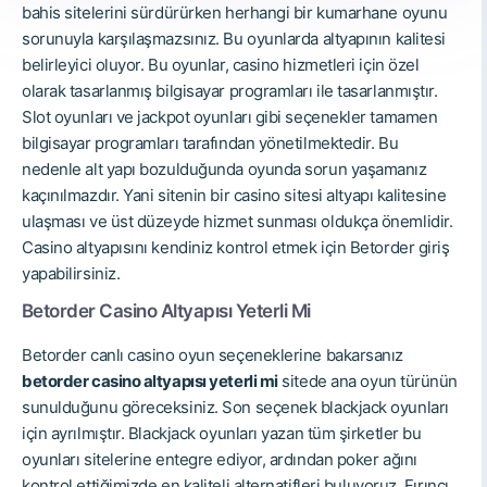
bahis sitelerini sürdürürken herhangi bir kumarhane oyunu
sorunuyla karşılaşmazsınız. Bu oyunlarda altyapının kalitesi
belirleyici oluyor. Bu oyunlar, casino hizmetleri için özel
olarak tasarlanmış bilgisayar programları ile tasarlanmıştır.
Slot oyunları ve jackpot oyunları gibi seçenekler tamamen
bilgisayar programları tarafından yönetilmektedir. Bu
nedenle alt yapı bozulduğunda oyunda sorun yaşamanız
kaçınılmazdır. Yani sitenin bir casino sitesi altyapı kalitesine
ulaşması ve üst düzeyde hizmet sunması oldukça önemlidir.
Casino altyapısını kendiniz kontrol etmek için Betorder giriş
yapabilirsiniz.
Betorder Casino Altyapısı Yeterli Mi
Betorder canlı casino oyun seçeneklerine bakarsanız
betorder casino altyapısı yeterli mi
sitede ana oyun türünün
sunulduğunu göreceksiniz. Son seçenek blackjack oyunları
için ayrılmıştır. Blackjack oyunları yazan tüm şirketler bu
oyunları sitelerine entegre ediyor, ardından poker ağını
kontrol ettiğimizde en kaliteli alternatifleri buluyoruz. Fırıncı