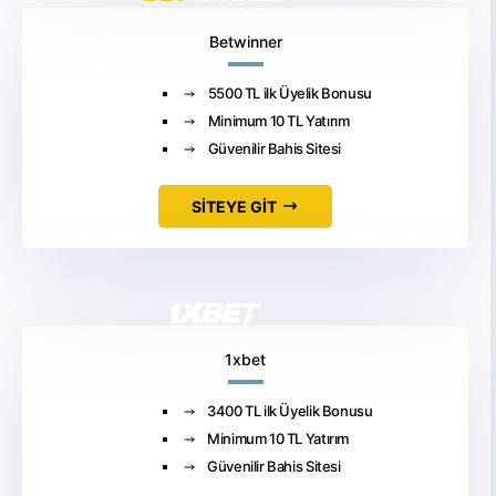
Betwinner
5500 TL ilk Üyelik Bonusu
Minimum 10 TL Yatırım
Güvenilir Bahis Sitesi
SİTEYE GİT
1xbet
3400 TL ilk Üyelik Bonusu
Minimum 10 TL Yatırım
Güvenilir Bahis Sitesi