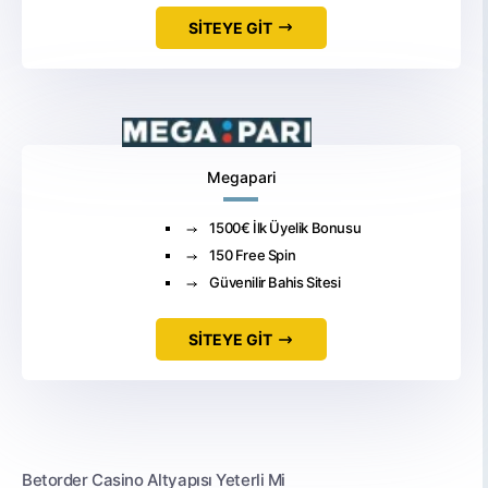
SİTEYE GİT
Megapari
1500€ İlk Üyelik Bonusu
150 Free Spin
Güvenilir Bahis Sitesi
SİTEYE GİT
Betorder Casino Altyapısı Yeterli Mi