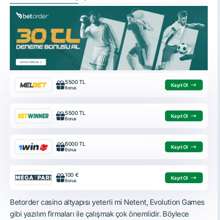
5500 TL
Kayıt Ol
Bonus
5500 TL
Kayıt Ol
Bonus
6000 TL
Kayıt Ol
Bonus
100 €
Kayıt Ol
Bonus
Betorder casino altyapısı yeterli mi Netent, Evolution Games
gibi yazılım firmaları ile çalışmak çok önemlidir. Böylece