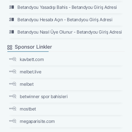
Betandyou Yasadışı Bahis - Betandyou Giriş Adresi
Betandyou Hesabı Açın - Betandyou Giriş Adresi
Betandyou Nasıl Üye Olunur - Betandyou Giriş Adresi
Sponsor Linkler
kavbett.com
melbet.live
melbet
betwinner spor bahisleri
mostbet
megaparisite.com