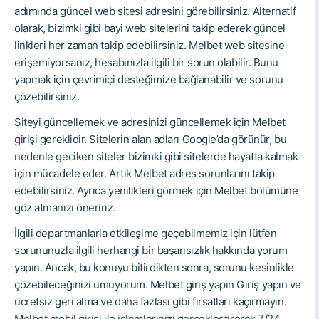
adımında güncel web sitesi adresini görebilirsiniz. Alternatif
olarak, bizimki gibi bayi web sitelerini takip ederek güncel
linkleri her zaman takip edebilirsiniz. Melbet web sitesine
erişemiyorsanız, hesabınızla ilgili bir sorun olabilir. Bunu
yapmak için çevrimiçi desteğimize bağlanabilir ve sorunu
çözebilirsiniz.
Siteyi güncellemek ve adresinizi güncellemek için Melbet
girişi gereklidir. Sitelerin alan adları Google’da görünür, bu
nedenle geciken siteler bizimki gibi sitelerde hayatta kalmak
için mücadele eder. Artık Melbet adres sorunlarını takip
edebilirsiniz. Ayrıca yenilikleri görmek için Melbet bölümüne
göz atmanızı öneririz.
İlgili departmanlarla etkileşime geçebilmemiz için lütfen
sorununuzla ilgili herhangi bir başarısızlık hakkında yorum
yapın. Ancak, bu konuyu bitirdikten sonra, sorunu kesinlikle
çözebileceğinizi umuyorum. Melbet giriş yapın Giriş yapın ve
ücretsiz geri alma ve daha fazlası gibi fırsatları kaçırmayın.
Melbet mobil girişi ile işlemlerinizi gerçekleştirerek 7/24