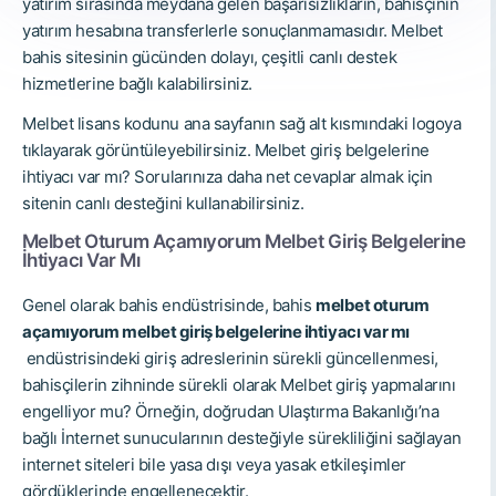
yatırım sırasında meydana gelen başarısızlıkların, bahisçinin
yatırım hesabına transferlerle sonuçlanmamasıdır. Melbet
bahis sitesinin gücünden dolayı, çeşitli canlı destek
hizmetlerine bağlı kalabilirsiniz.
Melbet lisans kodunu ana sayfanın sağ alt kısmındaki logoya
tıklayarak görüntüleyebilirsiniz. Melbet giriş belgelerine
ihtiyacı var mı? Sorularınıza daha net cevaplar almak için
sitenin canlı desteğini kullanabilirsiniz.
Melbet Oturum Açamıyorum Melbet Giriş Belgelerine
İhtiyacı Var Mı
Genel olarak bahis endüstrisinde, bahis
melbet oturum
açamıyorum melbet giriş belgelerine ihtiyacı var mı
endüstrisindeki giriş adreslerinin sürekli güncellenmesi,
bahisçilerin zihninde sürekli olarak Melbet giriş yapmalarını
engelliyor mu? Örneğin, doğrudan Ulaştırma Bakanlığı’na
bağlı İnternet sunucularının desteğiyle sürekliliğini sağlayan
internet siteleri bile yasa dışı veya yasak etkileşimler
gördüklerinde engellenecektir.