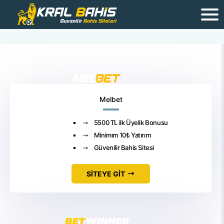
Melbet
5500 TL ilk Üyelik Bonusu
Minimım 10₺ Yatırım
Güvenilir Bahis Sitesi
SİTEYE GİT