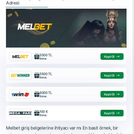
Adresi
5500 TL
Kayıt Ol
Bonus
5500 TL
Kayıt Ol
Bonus
6000 TL
Kayıt Ol
Bonus
100 €
Kayıt Ol
Bonus
Melbet giriş belgelerine ihtiyacı var mı En basit örnek, bir