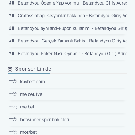
Betandyou Ödeme Yapıyor mu - Betandyou Giriş Adresi
Cratosslot aplikasyonlar hakkında - Betandyou Giriş Adres
Betandyou aynı anti-kupon kullanımı - Betandyou Giriş Adr
Betandyou, Gerçek Zamanlı Bahis - Betandyou Giriş Adres
Betandyou Poker Nasıl Oynanır - Betandyou Giriş Adresi
Sponsor Linkler
kavbett.com
melbet.live
melbet
betwinner spor bahisleri
mostbet