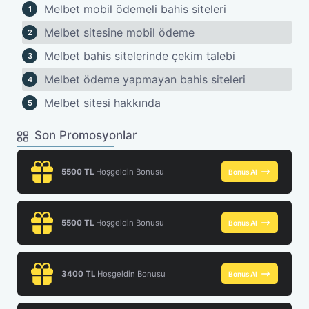
Melbet mobil ödemeli bahis siteleri
Melbet sitesine mobil ödeme
Melbet bahis sitelerinde çekim talebi
Melbet ödeme yapmayan bahis siteleri
Melbet sitesi hakkında
Son Promosyonlar
5500 TL
Hoşgeldin Bonusu
Bonus Al
5500 TL
Hoşgeldin Bonusu
Bonus Al
3400 TL
Hoşgeldin Bonusu
Bonus Al