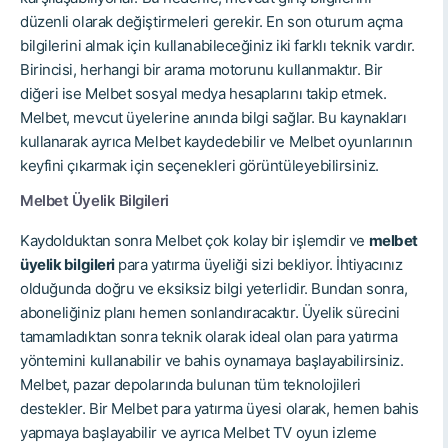
düzenli olarak değiştirmeleri gerekir. En son oturum açma
bilgilerini almak için kullanabileceğiniz iki farklı teknik vardır.
Birincisi, herhangi bir arama motorunu kullanmaktır. Bir
diğeri ise Melbet sosyal medya hesaplarını takip etmek.
Melbet, mevcut üyelerine anında bilgi sağlar. Bu kaynakları
kullanarak ayrıca Melbet kaydedebilir ve Melbet oyunlarının
keyfini çıkarmak için seçenekleri görüntüleyebilirsiniz.
Melbet Üyelik Bilgileri
Kaydolduktan sonra Melbet çok kolay bir işlemdir ve
melbet
üyelik bilgileri
para yatırma üyeliği sizi bekliyor. İhtiyacınız
olduğunda doğru ve eksiksiz bilgi yeterlidir. Bundan sonra,
aboneliğiniz planı hemen sonlandıracaktır. Üyelik sürecini
tamamladıktan sonra teknik olarak ideal olan para yatırma
yöntemini kullanabilir ve bahis oynamaya başlayabilirsiniz.
Melbet, pazar depolarında bulunan tüm teknolojileri
destekler. Bir Melbet para yatırma üyesi olarak, hemen bahis
yapmaya başlayabilir ve ayrıca Melbet TV oyun izleme