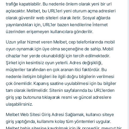
trafiğe kapatılabilir. Bu nedenle önlem olarak yeni bir url
açılacaktır. Melbet, bu URL’leri yeni oturum açma adresleri
olarak güvenilir web siteleri olarak iletir. Sosyal ağlarda
yayınlandıkları için, URL’ler bazen kendilerine İnternet
üzerinden erişemeyen kullanıcılara gönderilir.
Uzun yıllar hizmet veren Melbet, cep telefonlarında mobil
oyun oynamak için üye olma seçeneğine de sahip. Mobil
cihazlar her yerde okunabildiği için tercih edilmektedir.
Şirket için kesintisiz oyun yeterli. Adres değişikliği,
müşteriler tarafından en çok aranan itici faktördür. Bu
nedenle iletişim bilgileri ile ilgili doğru bilgilerin verilmesi
çok önemlidir. Kapanış saatine uyulabilmesi için bu bilgiler
tam olarak iletilmelidir. Sitenin sayfalarında bu URL’lerden
giriş yap butonuna tıklayarak resmi ve güncel adreslere
ulaşabilirsiniz.
Melbet Web Sitesi Giriş Adresi Sağlamak, kullanıcı siteye
giriş yaptığında, kullanımı kolay tüm yöntemleri uygular.
Melbet bahis sitesine kaydolmak için ilk prosedür, mevcut bir