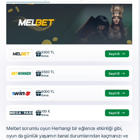
5500 TL
Kayıt Ol
Bonus
5500 TL
Kayıt Ol
Bonus
6000 TL
Kayıt Ol
Bonus
100 €
Kayıt Ol
Bonus
Melbet sorumlu oyun Herhangi bir eğlence etkinliği gibi,
oyun da günlük yaşamın banal durumlarından kaçmanızı ve