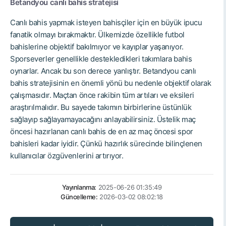
Betandyou canlı bahis stratejisi
Canlı bahis yapmak isteyen bahisçiler için en büyük ipucu
fanatik olmayı bırakmaktır. Ülkemizde özellikle futbol
bahislerine objektif bakılmıyor ve kayıplar yaşanıyor.
Sporseverler genellikle destekledikleri takımlara bahis
oynarlar. Ancak bu son derece yanlıştır. Betandyou canlı
bahis stratejisinin en önemli yönü bu nedenle objektif olarak
çalışmasıdır. Maçtan önce rakibin tüm artıları ve eksileri
araştırılmalıdır. Bu sayede takımın birbirlerine üstünlük
sağlayıp sağlayamayacağını anlayabilirsiniz. Üstelik maç
öncesi hazırlanan canlı bahis de en az maç öncesi spor
bahisleri kadar iyidir. Çünkü hazırlık sürecinde bilinçlenen
kullanıcılar özgüvenlerini artırıyor.
Yayınlanma:
2025-06-26 01:35:49
Güncelleme:
2026-03-02 08:02:18