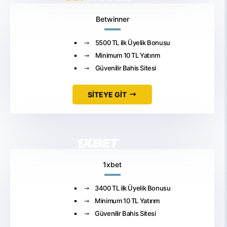
Betwinner
5500 TL ilk Üyelik Bonusu
Minimum 10 TL Yatırım
Güvenilir Bahis Sitesi
SİTEYE GİT
1xbet
3400 TL ilk Üyelik Bonusu
Minimum 10 TL Yatırım
Güvenilir Bahis Sitesi