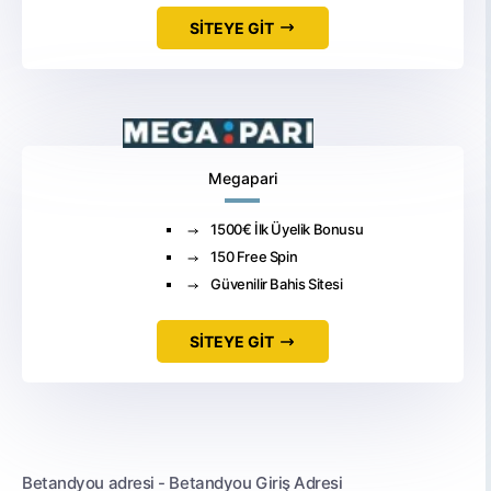
SİTEYE GİT
Megapari
1500€ İlk Üyelik Bonusu
150 Free Spin
Güvenilir Bahis Sitesi
SİTEYE GİT
Betandyou adresi - Betandyou Giriş Adresi