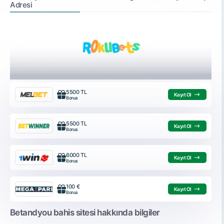
Adresi
5500 TL
Kayıt Ol
Bonus
5500 TL
Kayıt Ol
Bonus
6000 TL
Kayıt Ol
Bonus
100 €
Kayıt Ol
Bonus
Betandyou bahis sitesi hakkında bilgiler