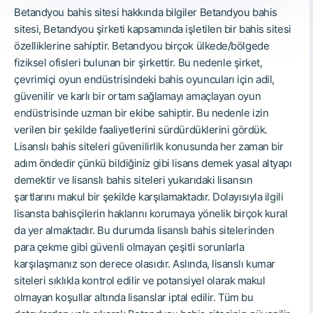
Betandyou bahis sitesi hakkında bilgiler Betandyou bahis
sitesi, Betandyou şirketi kapsamında işletilen bir bahis sitesi
özelliklerine sahiptir. Betandyou birçok ülkede/bölgede
fiziksel ofisleri bulunan bir şirkettir. Bu nedenle şirket,
çevrimiçi oyun endüstrisindeki bahis oyuncuları için adil,
güvenilir ve karlı bir ortam sağlamayı amaçlayan oyun
endüstrisinde uzman bir ekibe sahiptir. Bu nedenle izin
verilen bir şekilde faaliyetlerini sürdürdüklerini gördük.
Lisanslı bahis siteleri güvenilirlik konusunda her zaman bir
adım öndedir çünkü bildiğiniz gibi lisans demek yasal altyapı
demektir ve lisanslı bahis siteleri yukarıdaki lisansın
şartlarını makul bir şekilde karşılamaktadır. Dolayısıyla ilgili
lisansta bahisçilerin haklarını korumaya yönelik birçok kural
da yer almaktadır. Bu durumda lisanslı bahis sitelerinden
para çekme gibi güvenli olmayan çeşitli sorunlarla
karşılaşmanız son derece olasıdır. Aslında, lisanslı kumar
siteleri sıklıkla kontrol edilir ve potansiyel olarak makul
olmayan koşullar altında lisanslar iptal edilir. Tüm bu