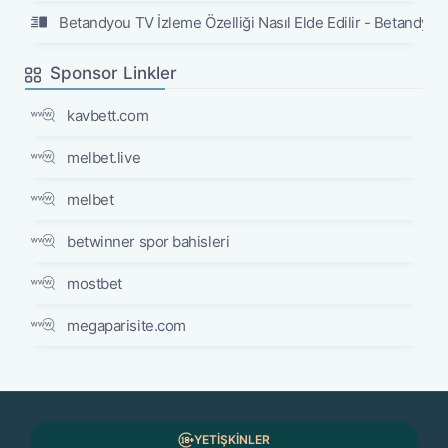
Betandyou TV İzleme Özelliği Nasıl Elde Edilir - Betandyou
Sponsor Linkler
kavbett.com
melbet.live
melbet
betwinner spor bahisleri
mostbet
megaparisite.com
YETİŞKİNLER