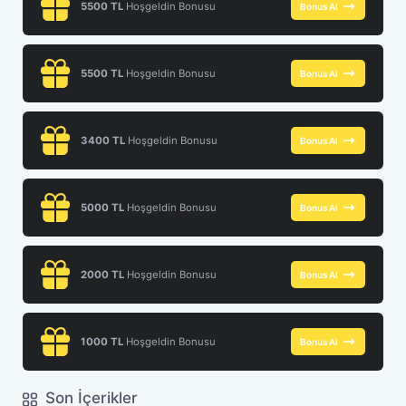
5500 TL
Hoşgeldin Bonusu
Bonus Al
5500 TL
Hoşgeldin Bonusu
Bonus Al
3400 TL
Hoşgeldin Bonusu
Bonus Al
5000 TL
Hoşgeldin Bonusu
Bonus Al
2000 TL
Hoşgeldin Bonusu
Bonus Al
1000 TL
Hoşgeldin Bonusu
Bonus Al
Son İçerikler