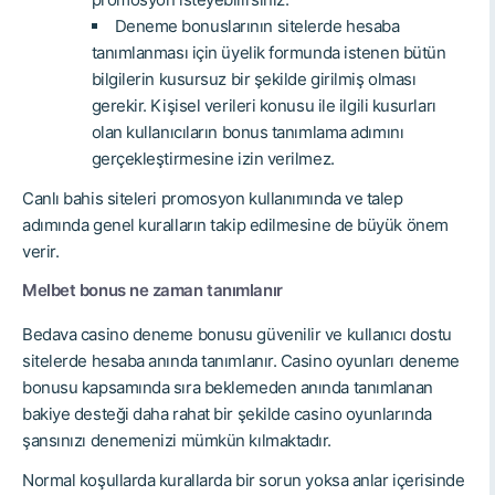
Deneme bonuslarının sitelerde hesaba
tanımlanması için üyelik formunda istenen bütün
bilgilerin kusursuz bir şekilde girilmiş olması
gerekir. Kişisel verileri konusu ile ilgili kusurları
olan kullanıcıların bonus tanımlama adımını
gerçekleştirmesine izin verilmez.
Canlı bahis siteleri promosyon kullanımında ve talep
adımında genel kuralların takip edilmesine de büyük önem
verir.
Melbet bonus ne zaman tanımlanır
Bedava casino deneme bonusu güvenilir ve kullanıcı dostu
sitelerde hesaba anında tanımlanır. Casino oyunları deneme
bonusu kapsamında sıra beklemeden anında tanımlanan
bakiye desteği daha rahat bir şekilde casino oyunlarında
şansınızı denemenizi mümkün kılmaktadır.
Normal koşullarda kurallarda bir sorun yoksa anlar içerisinde