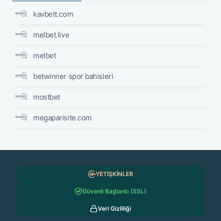
kavbett.com
melbet.live
melbet
betwinner spor bahisleri
mostbet
megaparisite.com
YETİŞKİNLER
Güvenli Bağlantı (SSL)
Veri Gizliliği