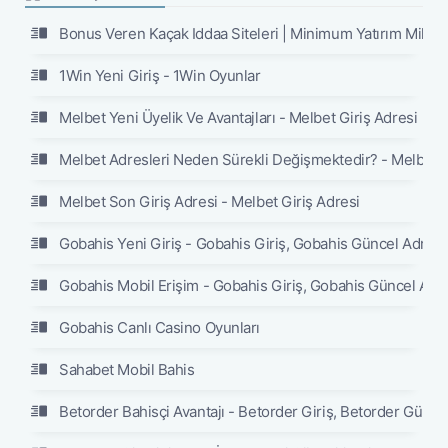
Bonus Veren Kaçak Iddaa Siteleri | Minimum Yatırım Miktarı 
1Win Yeni Giriş - 1Win Oyunlar
Melbet Yeni Üyelik Ve Avantajları - Melbet Giriş Adresi
Melbet Adresleri Neden Sürekli Değişmektedir? - Melbet G
Melbet Son Giriş Adresi - Melbet Giriş Adresi
Gobahis Yeni Giriş - Gobahis Giriş, Gobahis Güncel Adresi
Gobahis Mobil Erişim - Gobahis Giriş, Gobahis Güncel Adr
Gobahis Canlı Casino Oyunları
Sahabet Mobil Bahis
Betorder Bahisçi Avantajı - Betorder Giriş, Betorder Günce