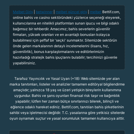
Melbet Giriş
|
betwinner
|
melbet güncel giriş
|
melbet
Bettif.com,
online bahis ve casino sektöründeki yüzlerce seçeneği eleyerek,
kullanıcılarına en nitelikli platformları sunan ipucu ve bilgi odaklı
bağımsız bir rehberdir. Amacımız; bahis severlerin güvenilir
firmaları, yüksek oranları ve en avantajlı bonusları kolayca
bulabilmesi için şeffaf bir 'seçki' sunmaktır. Sitemizde sektörün
önde gelen markalarının detaylı incelemelerini (lisans, hız,
güvenilirlik), bonus karşılaştırmalarını ve editörlerimizin
hazırladığı stratejik bahis ipuçlarını bulabilir; tercihinizi güvenle
yapabilirsiniz.
Tarafsız Yayıncılık ve Yasal Uyarı (+18): Web sitemizde yer alan
marka tanıtımları, listeler ve analizler tamamen editöryal bilgilendirme
amaçlıdır; yalnızca 18 yaş ve üzeri yetişkin bireylerin kullanımına
uygundur. Bahis ve şans oyunları finansal risk taşır ve bağımlılık
yapabilir; lütfen her zaman bütçe sınırlarınızı bilerek, bilinçli ve
eğlence odaklı hareket ediniz. Bettif.com, tanıtılan bahis şirketlerinin
sahibi veya işletmecisi değildir. T.C. yasalarına göre yetkisiz sitelerde
oyun oynamak suçtur ve yasal sorumluluk tamamen kullanıcıya aittir.