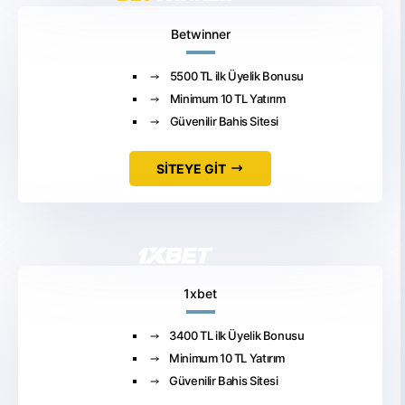
Betwinner
5500 TL ilk Üyelik Bonusu
Minimum 10 TL Yatırım
Güvenilir Bahis Sitesi
SİTEYE GİT
1xbet
3400 TL ilk Üyelik Bonusu
Minimum 10 TL Yatırım
Güvenilir Bahis Sitesi