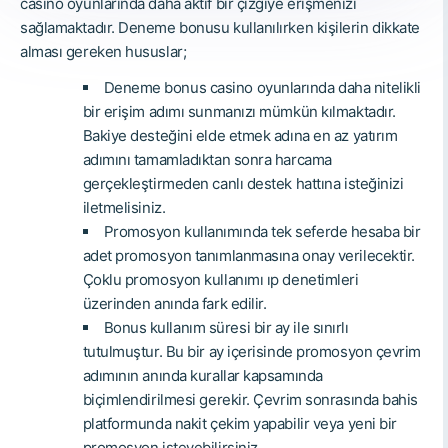
casino oyunlarında daha aktif bir çizgiye erişmenizi
sağlamaktadır. Deneme bonusu kullanılırken kişilerin dikkate
alması gereken hususlar;
Deneme bonus casino oyunlarında daha nitelikli
bir erişim adımı sunmanızı mümkün kılmaktadır.
Bakiye desteğini elde etmek adına en az yatırım
adımını tamamladıktan sonra harcama
gerçekleştirmeden canlı destek hattına isteğinizi
iletmelisiniz.
Promosyon kullanımında tek seferde hesaba bir
adet promosyon tanımlanmasına onay verilecektir.
Çoklu promosyon kullanımı ıp denetimleri
üzerinden anında fark edilir.
Bonus kullanım süresi bir ay ile sınırlı
tutulmuştur. Bu bir ay içerisinde promosyon çevrim
adımının anında kurallar kapsamında
biçimlendirilmesi gerekir. Çevrim sonrasında bahis
platformunda nakit çekim yapabilir veya yeni bir
promosyon isteyebilirsiniz.