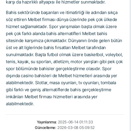
karşı da hazırlıklı altyapısı ile hizmetler sunmaktadır.
Bahis sektöründe başarıları ve itimatirliği ile adından sıkça
söz ettiren Melbet firması dünya üzerinde pek çok ülkede
hizmet sağlamaktadır. Spor yarışmaları başta olmak üzere
pek çok farklı alanda bahis alternatifleri Melbet bahis
sitesinde karşımıza çıkmaktadır. Dünyanın önde gelen bütün
üst ve alt liglerinde bahis fırsatları Melbet tarafından
sunulmaktadır. Başta futbol olmak üzere basketbol, voleybol,
tenis, kayak, su sporları, atletizm, motor yarışları gibi pek çok
spor bölümünde bahisler gerçekleştirme olasıdır. Spor
dışında casino bahisleri de Melbet hizmetleri arasında yer
alabilmektedir. Slotlar, masa oyunları, tv oyunları, tombala
gibi farklı ve geniş alternatiflerde bahis gerçekleştirme
imkânları Melbet firması hizmetleri arasında yer
alabilmektedir.
Yayınlanma:
2025-06-14 01:11:33
Güncelleme:
2026-03-08 05:09:52