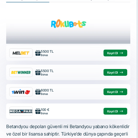
5500 TL
Kayıt Ol
Bonus
5500 TL
Kayıt Ol
Bonus
6000 TL
Kayıt Ol
Bonus
100 €
Kayıt Ol
Bonus
Betandyou depoları güvenli mi Betandyou yabancı kökenlidir
ve özel bir lisansa sahiptir. Türkiye’de dünya çapında geçerli