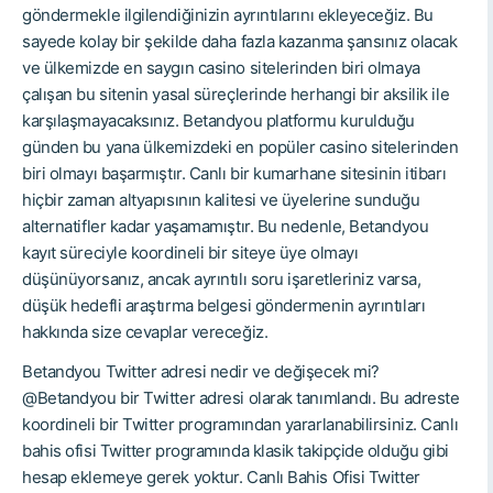
göndermekle ilgilendiğinizin ayrıntılarını ekleyeceğiz. Bu
sayede kolay bir şekilde daha fazla kazanma şansınız olacak
ve ülkemizde en saygın casino sitelerinden biri olmaya
çalışan bu sitenin yasal süreçlerinde herhangi bir aksilik ile
karşılaşmayacaksınız. Betandyou platformu kurulduğu
günden bu yana ülkemizdeki en popüler casino sitelerinden
biri olmayı başarmıştır. Canlı bir kumarhane sitesinin itibarı
hiçbir zaman altyapısının kalitesi ve üyelerine sunduğu
alternatifler kadar yaşamamıştır. Bu nedenle, Betandyou
kayıt süreciyle koordineli bir siteye üye olmayı
düşünüyorsanız, ancak ayrıntılı soru işaretleriniz varsa,
düşük hedefli araştırma belgesi göndermenin ayrıntıları
hakkında size cevaplar vereceğiz.
Betandyou Twitter adresi nedir ve değişecek mi?
@Betandyou bir Twitter adresi olarak tanımlandı. Bu adreste
koordineli bir Twitter programından yararlanabilirsiniz. Canlı
bahis ofisi Twitter programında klasik takipçide olduğu gibi
hesap eklemeye gerek yoktur. Canlı Bahis Ofisi Twitter