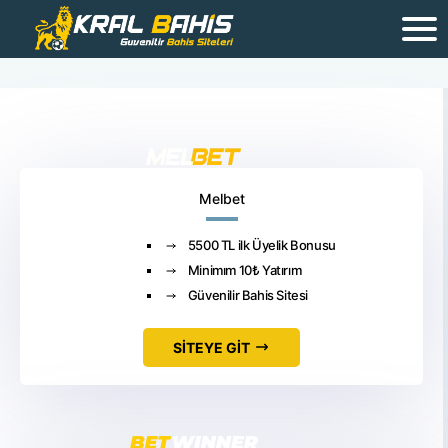
Melbet
5500 TL ilk Üyelik Bonusu
Minimım 10₺ Yatırım
Güvenilir Bahis Sitesi
SİTEYE GİT