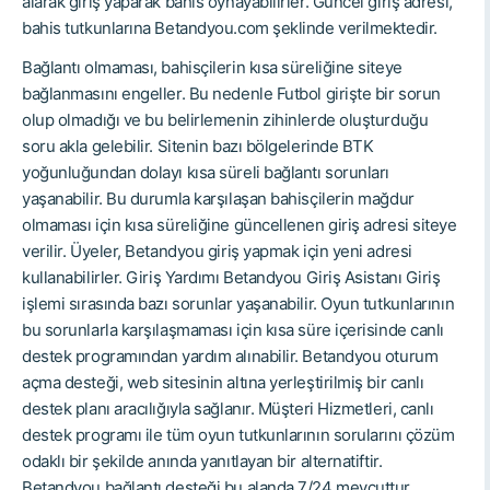
alarak giriş yaparak bahis oynayabilirler. Güncel giriş adresi,
bahis tutkunlarına Betandyou.com şeklinde verilmektedir.
Bağlantı olmaması, bahisçilerin kısa süreliğine siteye
bağlanmasını engeller. Bu nedenle Futbol girişte bir sorun
olup olmadığı ve bu belirlemenin zihinlerde oluşturduğu
soru akla gelebilir. Sitenin bazı bölgelerinde BTK
yoğunluğundan dolayı kısa süreli bağlantı sorunları
yaşanabilir. Bu durumla karşılaşan bahisçilerin mağdur
olmaması için kısa süreliğine güncellenen giriş adresi siteye
verilir. Üyeler, Betandyou giriş yapmak için yeni adresi
kullanabilirler. Giriş Yardımı Betandyou Giriş Asistanı Giriş
işlemi sırasında bazı sorunlar yaşanabilir. Oyun tutkunlarının
bu sorunlarla karşılaşmaması için kısa süre içerisinde canlı
destek programından yardım alınabilir. Betandyou oturum
açma desteği, web sitesinin altına yerleştirilmiş bir canlı
destek planı aracılığıyla sağlanır. Müşteri Hizmetleri, canlı
destek programı ile tüm oyun tutkunlarının sorularını çözüm
odaklı bir şekilde anında yanıtlayan bir alternatiftir.
Betandyou bağlantı desteği bu alanda 7/24 mevcuttur.