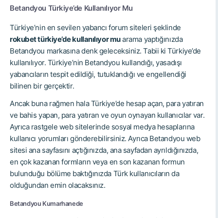
Betandyou Türkiye’de Kullanılıyor Mu
Türkiye’nin en sevilen yabancı forum siteleri şeklinde
rokubet türkiye’de kullanılıyor mu
arama yaptığınızda
Betandyou markasına denk geleceksiniz. Tabii ki Türkiye’de
kullanılıyor. Türkiye’nin Betandyou kullandığı, yasadışı
yabancıların tespit edildiği, tutuklandığı ve engellendiği
bilinen bir gerçektir.
Ancak buna rağmen hala Türkiye’de hesap açan, para yatıran
ve bahis yapan, para yatıran ve oyun oynayan kullanıcılar var.
Ayrıca rastgele web sitelerinde sosyal medya hesaplarına
kullanıcı yorumları gönderebilirsiniz. Ayrıca Betandyou web
sitesi ana sayfasını açtığınızda, ana sayfadan ayrıldığınızda,
en çok kazanan formların veya en son kazanan formun
bulunduğu bölüme baktığınızda Türk kullanıcıların da
olduğundan emin olacaksınız.
Betandyou Kumarhanede