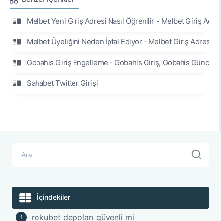
Melbet Yeni Giriş Adresi Nasıl Öğrenilir - Melbet Giriş Adre
Melbet Üyeliğini Neden İptal Ediyor - Melbet Giriş Adresi
Gobahis Giriş Engelleme - Gobahis Giriş, Gobahis Güncel A
Sahabet Twitter Girişi
İçindekiler
rokubet depoları güvenli mi