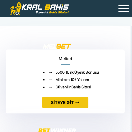
Melbet
5500 TL ilk Üyelik Bonusu
Minimım 10₺ Yatırım
Güvenilir Bahis Sitesi
SİTEYE GİT